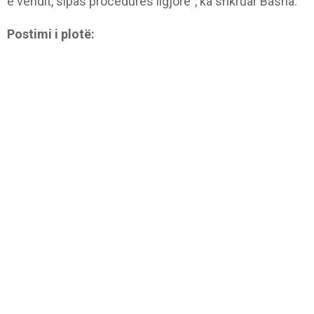
e vendit, sipas procedurës ligjore”, ka shkruar Basha.
Postimi i plotë: