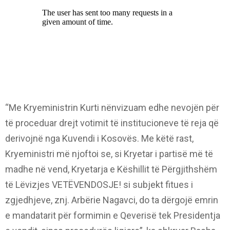
“Me Kryeministrin Kurti nënvizuam edhe nevojën për
të proceduar drejt votimit të institucioneve të reja që
derivojnë nga Kuvendi i Kosovës. Me këtë rast,
Kryeministri më njoftoi se, si Kryetar i partisë më të
madhe në vend, Kryetarja e Këshillit të Përgjithshëm
të Lëvizjes VETËVENDOSJE! si subjekt fitues i
zgjedhjeve, znj. Arbërie Nagavci, do ta dërgojë emrin
e mandatarit për formimin e Qeverisë tek Presidentja