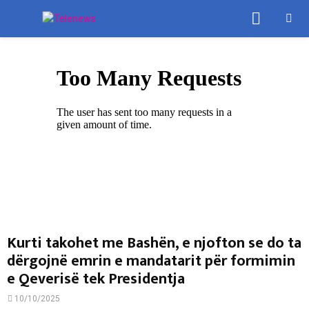
PRIMA
MENU
Kurti takohet me Bashën, e njofton se do ta
dërgojnë emrin e mandatarit për formimin
e Qeverisë tek Presidentja
10/10/2025