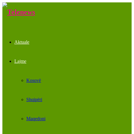
Aktuale
Lajme
Kosovë
Shqipëri
Maqedoni