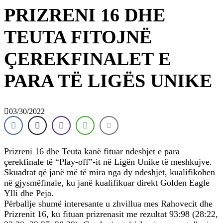
PRIZRENI 16 DHE
TEUTA FITOJNË
ÇEREKFINALET E
PARA TË LIGËS UNIKE
03/30/2022
Prizreni 16 dhe Teuta kanë fituar ndeshjet e para
çerekfinale të “Play-off”-it në Ligën Unike të meshkujve.
Skuadrat që janë më të mira nga dy ndeshjet, kualifikohen
në gjysmëfinale, ku janë kualifikuar direkt Golden Eagle
Ylli dhe Peja.
Përballje shumë interesante u zhvillua mes Rahovecit dhe
Prizrenit 16, ku fituan prizrenasit me rezultat 93:98 (28:22,