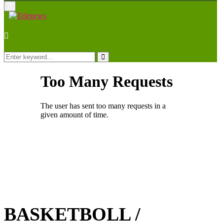
Primary
Menu
Search
for:
Search
BASKETBOLL /