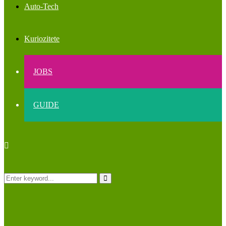
Auto-Tech
Kuriozitete
JOBS
GUIDE
Search
Search
for: