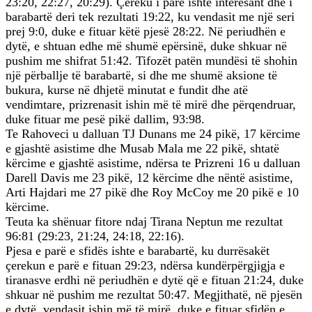
23:20, 22:27, 20:29). Çereku i parë ishte interesant dhe i
barabartë deri tek rezultati 19:22, ku vendasit me një seri
prej 9:0, duke e fituar këtë pjesë 28:22. Në periudhën e
dytë, e shtuan edhe më shumë epërsinë, duke shkuar në
pushim me shifrat 51:42. Tifozët patën mundësi të shohin
një përballje të barabartë, si dhe me shumë aksione të
bukura, kurse në dhjetë minutat e fundit dhe atë
vendimtare, prizrenasit ishin më të mirë dhe përqendruar,
duke fituar me pesë pikë dallim, 93:98.
Te Rahoveci u dalluan TJ Dunans me 24 pikë, 17 kërcime
e gjashtë asistime dhe Musab Mala me 22 pikë, shtatë
kërcime e gjashtë asistime, ndërsa te Prizreni 16 u dalluan
Darell Davis me 23 pikë, 12 kërcime dhe nëntë asistime,
Arti Hajdari me 27 pikë dhe Roy McCoy me 20 pikë e 10
kërcime.
Teuta ka shënuar fitore ndaj Tirana Neptun me rezultat
96:81 (29:23, 21:24, 24:18, 22:16).
Pjesa e parë e sfidës ishte e barabartë, ku durrësakët
çerekun e parë e fituan 29:23, ndërsa kundërpërgjigja e
tiranasve erdhi në periudhën e dytë që e fituan 21:24, duke
shkuar në pushim me rezultat 50:47. Megjithatë, në pjesën
e dytë, vendasit ishin më të mirë, duke e fituar sfidën e