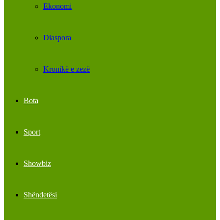
Ekonomi
Diaspora
Kronikë e zezë
Bota
Sport
Showbiz
Shëndetësi