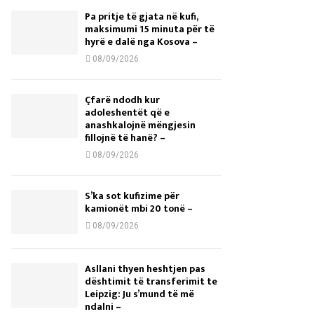
Pa pritje të gjata në kufi,
maksimumi 15 minuta për të
hyrë e dalë nga Kosova –
08/09/2026
Çfarë ndodh kur
adoleshentët që e
anashkalojnë mëngjesin
fillojnë të hanë? –
08/09/2026
S’ka sot kufizime për
kamionët mbi 20 tonë –
08/09/2026
Asllani thyen heshtjen pas
dështimit të transferimit te
Leipzig: Ju s’mund të më
ndalni –