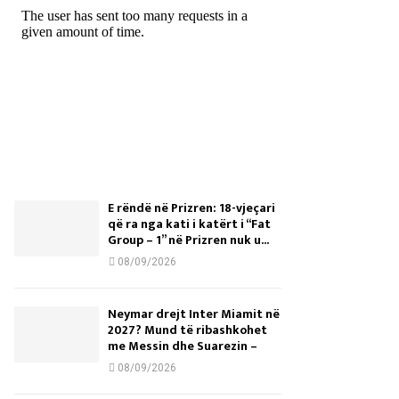
E rëndë në Prizren: 18-vjeçari
që ra nga kati i katërt i “Fat
Group – 1” në Prizren nuk u...
08/09/2026
Neymar drejt Inter Miamit në
2027? Mund të ribashkohet
me Messin dhe Suarezin –
08/09/2026