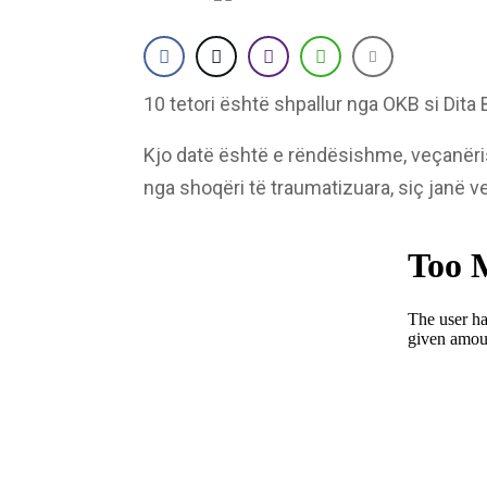
10 tetori është shpallur nga OKB si Dita
Kjo datë është e rëndësishme, veçanëris
nga shoqëri të traumatizuara, siç janë ve