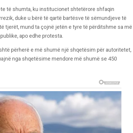
te të shumta, ku institucionet shtetërore shfaqin
rrezik, duke u bërë të qartë bartësve të sëmundjeve të
 të tjerët, mund ta çojnë jetën e tyre të përditshme sa më
publike, apo edhe protesta.
të përherë e më shumë një shqetësim për autoritetet,
vuajnë nga shqetësime mendore më shumë se 450