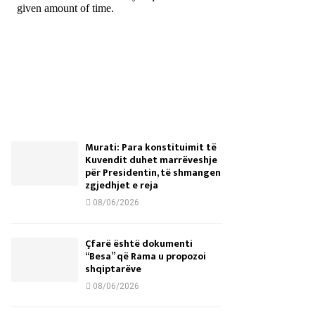
Murati: Para konstituimit të
Kuvendit duhet marrëveshje
për Presidentin, të shmangen
zgjedhjet e reja
ë
08/06/2026
Çfarë është dokumenti
“Besa” që Rama u propozoi
shqiptarëve
08/06/2026