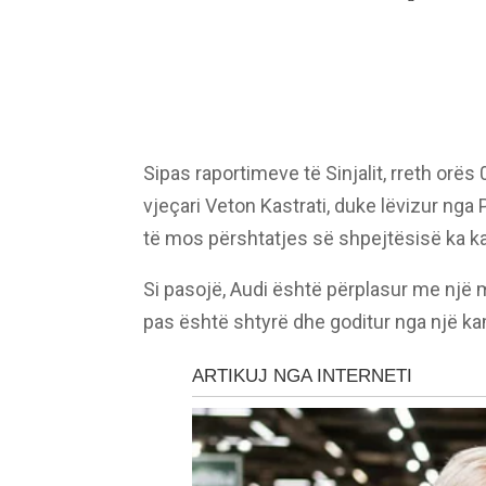
Sipas raportimeve të Sinjalit, rreth orës 
vjeçari Veton Kastrati, duke lëvizur nga 
të mos përshtatjes së shpejtësisë ka kal
Si pasojë, Audi është përplasur me një 
pas është shtyrë dhe goditur nga një k