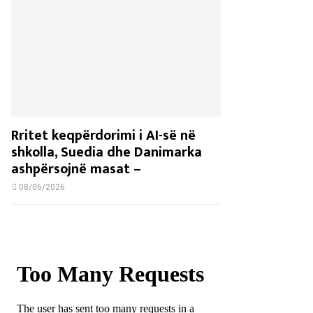
Rritet keqpërdorimi i AI-së në
shkolla, Suedia dhe Danimarka
ashpërsojnë masat –
08/06/2026