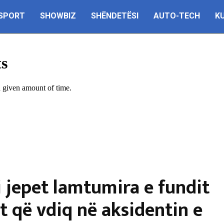
SPORT
SHOWBIZ
SHËNDETËSI
AUTO-TECH
K
 jepet lamtumira e fundit
t që vdiq në aksidentin e