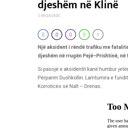
djeshëm në Klinë
09/24/2025
Një aksident i rëndë trafiku me fatalit
djeshëm në rrugën Pejë–Prishtinë, në f
Si pasojë e aksidentit kanë humbur jetë
Përparim Dushkollin. Lamtumira e fundit p
Korroticës së Nalt – Drenas.