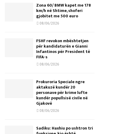
Zona 60/ BMW kapet me 178
km/h në Shtime, shoferi
gjobitet me 500 euro
08/06/2026
FSHF revokon mbështetjen
për kandidaturën e Gianni
Infantinos për President të
FIFA-s
08/06/2026
Prokuroria Speciale ngre
aktakuzë kundër 20
personave për krime lufte
kundër popullsisë civile në
Gjakovë
08/06/2026
Sadiku: Haxhiu po ushtron tri
funksione, kjo është