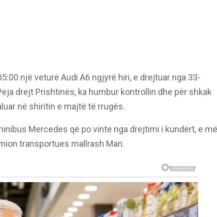
05:00 një veturë Audi A6 ngjyrë hiri, e drejtuar nga 33-
Peja drejt Prishtinës, ka humbur kontrollin dhe për shkak
uar në shiritin e majtë të rrugës.
minibus Mercedes që po vinte nga drejtimi i kundërt, e m
amion transportues mallrash Man.