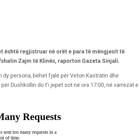
et është regjistruar në orët e para të mëngjesit të
shatin Zajm të Klinës, raporton Gazeta Sinjali.
n dy persona, bëhet fjalë për Veton Kastratin dhe
ër Dushkollin do t’i jepet sot në ora 17:00, në varrezat e