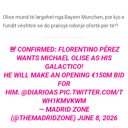
Olise mund të largohet nga Bayern Munchen, por kjo e
fundit vështirë se do pranojë ndonjë ofertë për të!?
🚨 CONFIRMED: FLORENTINO PÉREZ
WANTS MICHAEL OLISE AS HIS
GALACTICO!
HE WILL MAKE AN OPENING €150M BID
FOR
HIM.
@DIARIOAS
PIC.TWITTER.COM/T
WH1KMVKWM
— MADRID ZONE
(@THEMADRIDZONE)
JUNE 8, 2026