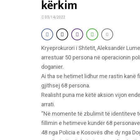
kërkim
03/14/2022
Kryeprokurori i Shtetit, Aleksandër Lume
arrestuar 50 persona në operacionin polic
doganier.
Ai tha se hetimet lidhur me rastin kanë fi
gjithsej 68 persona.
Realisht puna me këtë aksion vijon ende
arrati.
“Në momente të zbulimit të identiteve t
fillimin e hetimeve kundër 68 personave 
48 nga Policia e Kosovës dhe dy nga Dog