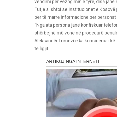
vendimi për vëzhgimin e tyre, disa janë n
Tutje ai shtoi se Institucionet e Koso
për të marrë informacione për personat
“Nga ata persona janë konfiskuar telefona
shërbejnë më vonë në procedurë penale”,
Aleksandër Lumezi e ka konsideruar kët
të ligjit.