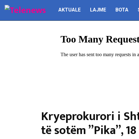
AKTUALE
LAJME
BOTA
Kryeprokurori i Sht
të sotëm ”Pika”, 1