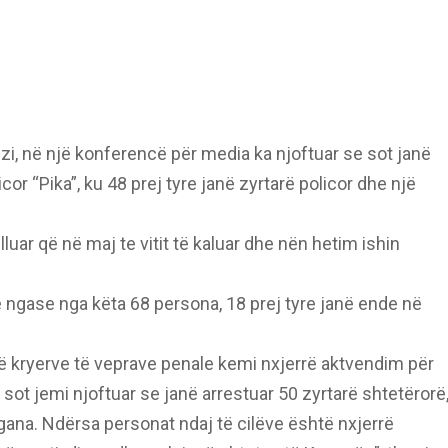
zi, në një konferencë për media ka njoftuar se sot janë
or “Pika”, ku 48 prej tyre janë zyrtarë policor dhe një
lluar që në maj te vitit të kaluar dhe nën hetim ishin
 ngase nga këta 68 persona, 18 prej tyre janë ende në
ë kryerve të veprave penale kemi nxjerrë aktvendim për
sot jemi njoftuar se janë arrestuar 50 zyrtarë shtetërorë
ana. Ndërsa personat ndaj të cilëve është nxjerrë