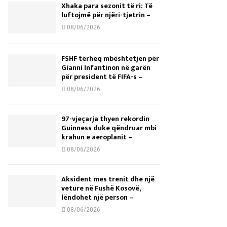
Xhaka para sezonit të ri: Të
luftojmë për njëri-tjetrin –
08/06/2026
FSHF tërheq mbështetjen për
Gianni Infantinon në garën
për president të FIFA-s –
08/06/2026
97-vjeçarja thyen rekordin
Guinness duke qëndruar mbi
krahun e aeroplanit –
08/06/2026
Aksident mes trenit dhe një
veture në Fushë Kosovë,
lëndohet një person –
08/06/2026