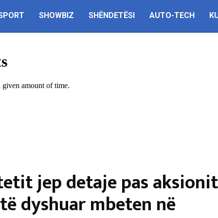
SPORT
SHOWBIZ
SHËNDETËSI
AUTO-TECH
K
etit jep detaje pas aksionit
8 të dyshuar mbeten në