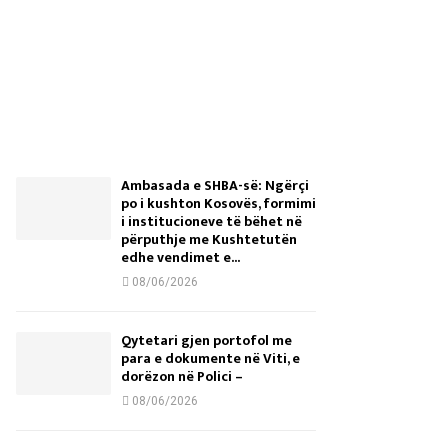
Ambasada e SHBA-së: Ngërçi
po i kushton Kosovës, formimi
i institucioneve të bëhet në
përputhje me Kushtetutën
edhe vendimet e...
08/06/2026
Qytetari gjen portofol me
para e dokumente në Viti, e
dorëzon në Polici –
08/06/2026