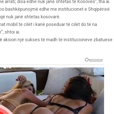
ë arrati; disa edhe nuk janë shtetas të Kosovës”, tha ai.
vë po bashkëpunojmë edhe me institucionet e Shqipërisë
 që nuk janë shtetas kosovarë.
t mobil të cilët i kanë poseduar të cilët do të na
 shtoi ai.
ë aksion një sukses të madh të institucioneve zbatuese