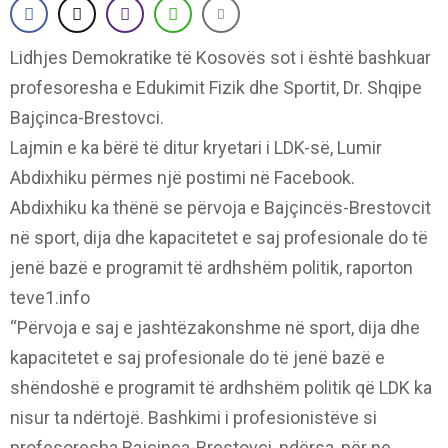
Lidhjes Demokratike të Kosovës sot i është bashkuar
profesoresha e Edukimit Fizik dhe Sportit, Dr. Shqipe
Bajçinca-Brestovci.
Lajmin e ka bërë të ditur kryetari i LDK-së, Lumir
Abdixhiku përmes një postimi në Facebook.
Abdixhiku ka thënë se përvoja e Bajçincës-Brestovcit
në sport, dija dhe kapacitetet e saj profesionale do të
jenë bazë e programit të ardhshëm politik, raporton
teve1.info
“Përvoja e saj e jashtëzakonshme në sport, dija dhe
kapacitetet e saj profesionale do të jenë bazë e
shëndoshë e programit të ardhshëm politik që LDK ka
nisur ta ndërtojë. Bashkimi i profesionistëve si
profesoresha Bajçinca-Brestovci, ndërsa, për ne