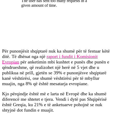
Për punonjësit shqiptarë nuk ka shumë për të festuar këtë
ditë. Të dhënat nga një
raport i fundit i Komisionit
Evropian
për anketimin mbi kushtet e punës dhe punën e
qëndrueshme, që realizohet një herë në 5 vjet dhe u
publikua në prill, gjetën se 39% e punonjësve shqiptarë
kanë vështirësi, ose shumë vështirësi për të mbyllur
muajin, nga 8% që është mesatarja evropiane.
Kjo përqindje është më e larta në Evropë dhe ka shumë
diferencë me shtetet e tjera. Vendi i dytë pas Shqipërisë
është Greqia, ku 21% e të anketuarve pohojnë se nuk
shtyjnë dot fundin e muajit.