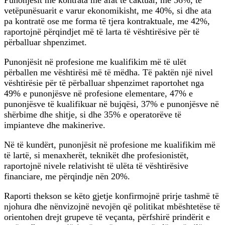
Punonjësit me kontrata me afat të caktuar, me 36%, të
vetëpunësuarit e varur ekonomikisht, me 40%, si dhe ata
pa kontratë ose me forma të tjera kontraktuale, me 42%,
raportojnë përqindjet më të larta të vështirësive për të
përballuar shpenzimet.
Punonjësit në profesione me kualifikim më të ulët
përballen me vështirësi më të mëdha. Të paktën një nivel
vështirësie për të përballuar shpenzimet raportohet nga
49% e punonjësve në profesione elementare, 47% e
punonjësve të kualifikuar në bujqësi, 37% e punonjësve në
shërbime dhe shitje, si dhe 35% e operatorëve të
impianteve dhe makinerive.
Në të kundërt, punonjësit në profesione me kualifikim më
të lartë, si menaxherët, teknikët dhe profesionistët,
raportojnë nivele relativisht të ulëta të vështirësive
financiare, me përqindje nën 20%.
Raporti thekson se këto gjetje konfirmojnë prirje tashmë të
njohura dhe nënvizojnë nevojën që politikat mbështetëse të
orientohen drejt grupeve të veçanta, përfshirë prindërit e