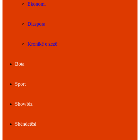
Ekonomi
Diaspora
Kronikë e zezë
Bota
Sport
Showbiz
Shëndetësi