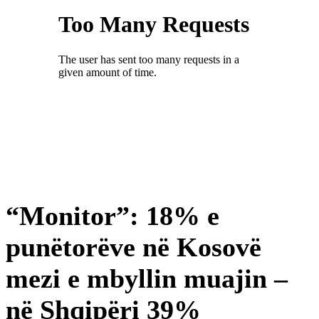
“Monitor”: 18% e
punëtorëve në Kosovë
mezi e mbyllin muajin –
në Shqipëri 39%