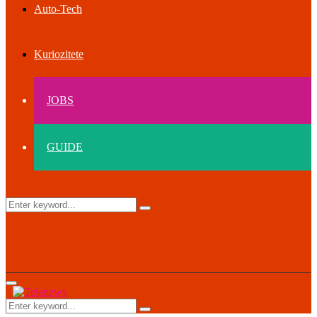
Auto-Tech
Kuriozitete
JOBS
GUIDE
Search
Search
for:
Primary
Menu
Search
Search
for: