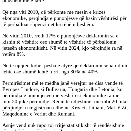
dukshëm më e lartë.
Që nga viti 2010, që përkonte me mesin e krizës
ekonomike, përqindja e punonjësve që hasin vështirësi për
të përballuar shpenzimet ka rënë ndjeshëm.
Në vitin 2010, rreth 17% e punonjësve deklaronin se e
kishin të vështirë ose shumë të vështirë të përballonin
jetesën ekonomikisht. Në vitin 2024, kjo përqindje ra në
vetëm 8%.
Në të njëjtën kohë, pesha e atyre që deklaronin se ia dilnin
lehtë ose shumë lehtë u rrit nga 30% në 40%.
Përmirësimet më të mëdha janë vërejtur në disa vende të
Evropës Lindore, si Bullgaria, Hungaria dhe Letonia, ku
përqindja e punonjësve me vështirësi ekonomike ra me
mbi 30 pikë përqindje. Rënie të ndjeshme, me mbi 20 pikë
përqindje, u regjistruan edhe në Kroaci, Lituani, Mal të Zi,
Maqedoninë e Veriut dhe Rumani.
Asnjë vend nuk raportoi rritje statistikisht të rëndësishme