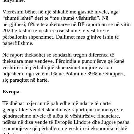
ndryshme.
Vlerësimi bëhet në një shkallë me gjashtë nivele, nga
“shumë lehtë” deri te “me shumë vështirësi”. Në
përgjithësi, 8% e të anketuarve në BE raportuan se në vitin
2024 e kishin të vështirë ose shumë të vështirë të
përballonin shpenzimet. Dallimet mes gjinive ishin të
papërfillshme.
Në raport theksohet se sondazhi tregon diferenca të
theksuara mes vendeve. Përqindja e punonjësve që kanë
vështirësi të përballojnë shpenzimet mujore varion
ndjeshëm, nga vetëm 1% në Poloni në 39% në Shqipëri,
siç paraqitet në hartë.
Evropa
Të dhënat nxjerrin në pah edhe një ndarje të qartë
gjeografike: vendet skandinave raportojnë në mënyrë të
qëndrueshme nivele të ulëta të vështirësive financiare,
ndërsa në disa vende të Evropës Lindore dhe Jugore pesha
e punonjësve që përballen me vështirësi ekonomike është