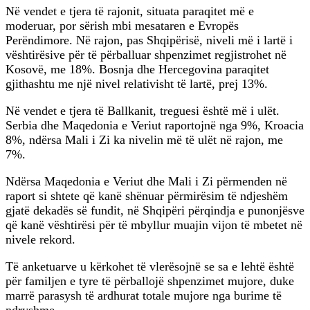
Në vendet e tjera të rajonit, situata paraqitet më e
moderuar, por sërish mbi mesataren e Evropës
Perëndimore. Në rajon, pas Shqipërisë, niveli më i lartë i
vështirësive për të përballuar shpenzimet regjistrohet në
Kosovë, me 18%. Bosnja dhe Hercegovina paraqitet
gjithashtu me një nivel relativisht të lartë, prej 13%.
Në vendet e tjera të Ballkanit, treguesi është më i ulët.
Serbia dhe Maqedonia e Veriut raportojnë nga 9%, Kroacia
8%, ndërsa Mali i Zi ka nivelin më të ulët në rajon, me
7%.
Ndërsa Maqedonia e Veriut dhe Mali i Zi përmenden në
raport si shtete që kanë shënuar përmirësim të ndjeshëm
gjatë dekadës së fundit, në Shqipëri përqindja e punonjësve
që kanë vështirësi për të mbyllur muajin vijon të mbetet në
nivele rekord.
Të anketuarve u kërkohet të vlerësojnë se sa e lehtë është
për familjen e tyre të përballojë shpenzimet mujore, duke
marrë parasysh të ardhurat totale mujore nga burime të