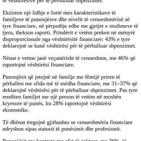
të vështirësive për të përballuar shpenzimet.
Ekziston një lidhje e fortë mes karakteristikave të
familjeve të punonjësve dhe nivelit të cenueshmërisë së
tyre financiare, në përputhje edhe me gjetjet e studimeve të
tjera, thekson raporti. Prindërit e vetëm preken në mënyrë
disproporcionale nga vështirësitë financiare: 43% e tyre
deklarojnë se kanë vështirësi për të përballuar shpenzimet.
Nënat e vetme janë veçanërisht të cenueshme, me 46% që
raportojnë vështirësi financiare.
Punonjësit që jetojnë në familje me fëmijë priren të
përballen me sfida më të mëdha financiare, me 31–37% që
deklarojnë vështirësi për të përballuar shpenzimet. Pas tyre
renditen familjet me një person të vetëm në moshën
kryesore të punës, ku 28% raportojnë vështirësi
ekonomike.
Të dhënat tregojnë gjithashtu se cenueshmëria financiare
ndryshon sipas statusit të punësimit dhe profesionit.