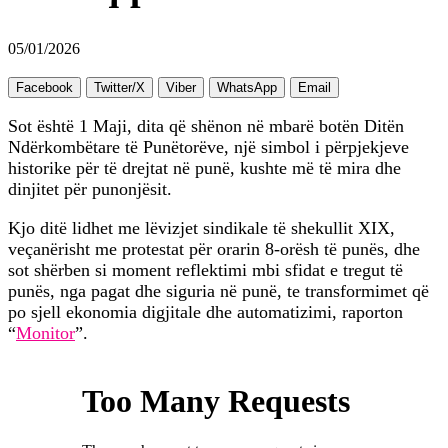
05/01/2026
Facebook
Twitter/X
Viber
WhatsApp
Email
Sot është 1 Maji, dita që shënon në mbarë botën Ditën
Ndërkombëtare të Punëtorëve, një simbol i përpjekjeve
historike për të drejtat në punë, kushte më të mira dhe
dinjitet për punonjësit.
Kjo ditë lidhet me lëvizjet sindikale të shekullit XIX,
veçanërisht me protestat për orarin 8-orësh të punës, dhe
sot shërben si moment reflektimi mbi sfidat e tregut të
punës, nga pagat dhe siguria në punë, te transformimet që
po sjell ekonomia digjitale dhe automatizimi, raporton
“
Monitor
”.