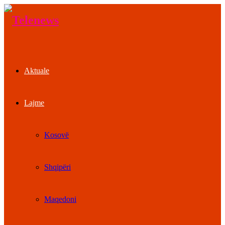
Aktuale
Lajme
Kosovë
Shqipëri
Maqedoni