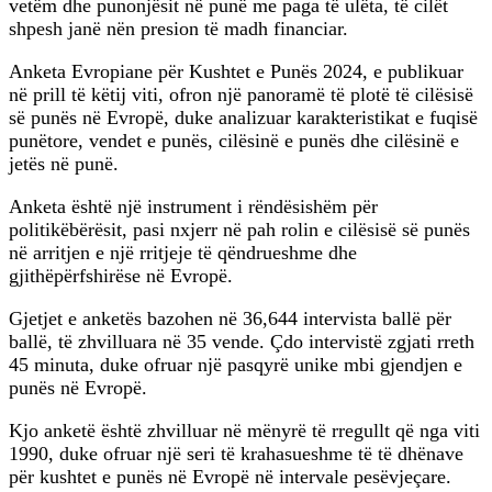
vetëm dhe punonjësit në punë me paga të ulëta, të cilët
shpesh janë nën presion të madh financiar.
Anketa Evropiane për Kushtet e Punës 2024, e publikuar
në prill të këtij viti, ofron një panoramë të plotë të cilësisë
së punës në Evropë, duke analizuar karakteristikat e fuqisë
punëtore, vendet e punës, cilësinë e punës dhe cilësinë e
jetës në punë.
Anketa është një instrument i rëndësishëm për
politikëbërësit, pasi nxjerr në pah rolin e cilësisë së punës
në arritjen e një rritjeje të qëndrueshme dhe
gjithëpërfshirëse në Evropë.
Gjetjet e anketës bazohen në 36,644 intervista ballë për
ballë, të zhvilluara në 35 vende. Çdo intervistë zgjati rreth
45 minuta, duke ofruar një pasqyrë unike mbi gjendjen e
punës në Evropë.
Kjo anketë është zhvilluar në mënyrë të rregullt që nga viti
1990, duke ofruar një seri të krahasueshme të të dhënave
për kushtet e punës në Evropë në intervale pesëvjeçare.