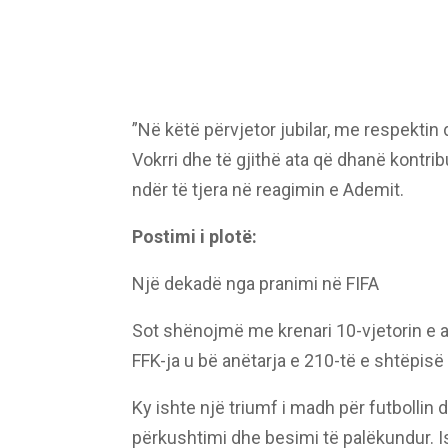
”Në këtë përvjetor jubilar, me respektin
Vokrri dhe të gjithë ata që dhanë kontri
ndër të tjera në reagimin e Ademit.
Postimi i plotë:
Një dekadë nga pranimi në FIFA
Sot shënojmë me krenari 10-vjetorin e a
FFK-ja u bë anëtarja e 210-të e shtëpisë
Ky ishte një triumf i madh për futbollin d
përkushtimi dhe besimi të palëkundur. Is