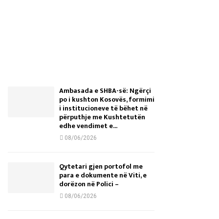
Ambasada e SHBA-së: Ngërçi
po i kushton Kosovës, formimi
i institucioneve të bëhet në
përputhje me Kushtetutën
edhe vendimet e...
08/06/2026
Qytetari gjen portofol me
para e dokumente në Viti, e
dorëzon në Polici –
08/06/2026