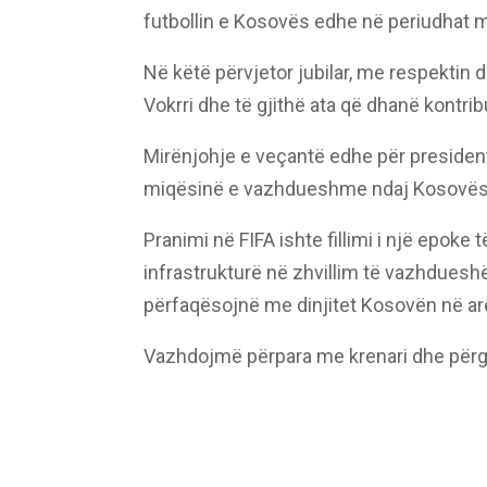
futbollin e Kosovës edhe në periudhat m
Në këtë përvjetor jubilar, me respektin 
Vokrri dhe të gjithë ata që dhanë kontri
Mirënjohje e veçantë edhe për president
miqësinë e vazhdueshme ndaj Kosovës d
Pranimi në FIFA ishte fillimi i një epoke
infrastrukturë në zhvillim të vazhdues
përfaqësojnë me dinjitet Kosovën në a
Vazhdojmë përpara me krenari dhe përgj