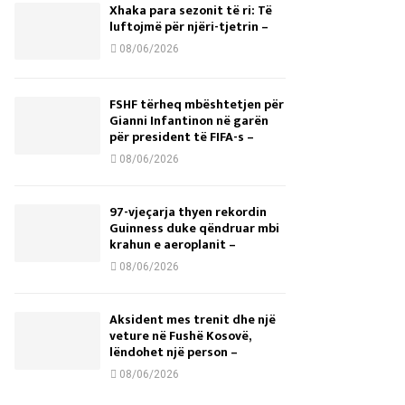
Xhaka para sezonit të ri: Të
luftojmë për njëri-tjetrin –
08/06/2026
FSHF tërheq mbështetjen për
Gianni Infantinon në garën
për president të FIFA-s –
08/06/2026
97-vjeçarja thyen rekordin
Guinness duke qëndruar mbi
krahun e aeroplanit –
08/06/2026
Aksident mes trenit dhe një
veture në Fushë Kosovë,
lëndohet një person –
08/06/2026