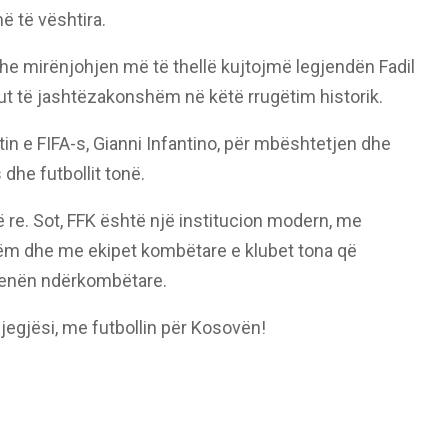
ë të vështira.
dhe mirënjohjen më të thellë kujtojmë legjendën Fadil
but të jashtëzakonshëm në këtë rrugëtim historik.
in e FIFA-s, Gianni Infantino, për mbështetjen dhe
he futbollit tonë.
 të re. Sot, FFK është një institucion modern, me
hëm dhe me ekipet kombëtare e klubet tona që
renën ndërkombëtare.
egjësi, me futbollin për Kosovën!