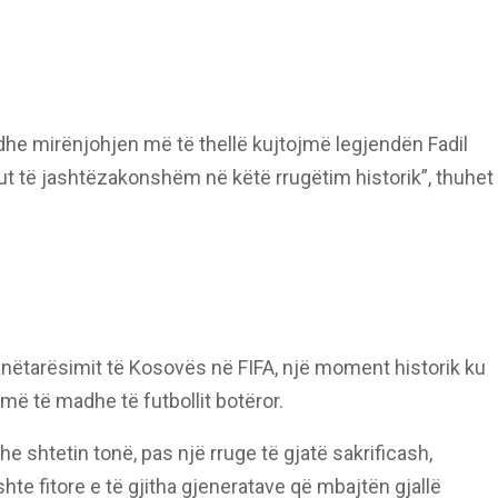
 dhe mirënjohjen më të thellë kujtojmë legjendën Fadil
but të jashtëzakonshëm në këtë rrugëtim historik”, thuhet
nëtarësimit të Kosovës në FIFA, një moment historik ku
 më të madhe të futbollit botëror.
he shtetin tonë, pas një rruge të gjatë sakrificash,
hte fitore e të gjitha gjeneratave që mbajtën gjallë