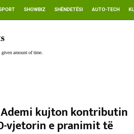
SPORT
SHOWBIZ
SHËNDETËSI
AUTO-TECH
K
, Ademi kujton kontributin
0-vjetorin e pranimit të