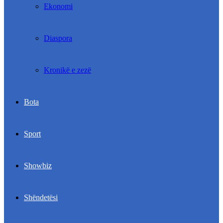
Ekonomi
Diaspora
Kronikë e zezë
Bota
Sport
Showbiz
Shëndetësi