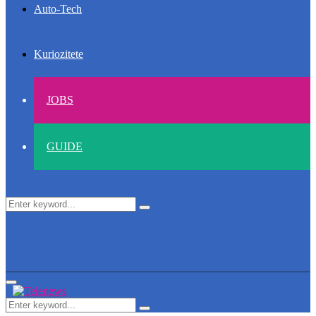
Auto-Tech
Kuriozitete
JOBS
GUIDE
Search
Search
for:
Primary
Menu
Search
Search
for: