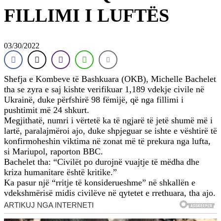
FILLIMI I LUFTËS
03/30/2022
Shefja e Kombeve të Bashkuara (OKB), Michelle Bachelet
tha se zyra e saj kishte verifikuar 1,189 vdekje civile në
Ukrainë, duke përfshirë 98 fëmijë, që nga fillimi i
pushtimit më 24 shkurt.
Megjithatë, numri i vërtetë ka të ngjarë të jetë shumë më i
lartë, paralajmëroi ajo, duke shpjeguar se ishte e vështirë të
konfirmoheshin viktima në zonat më të prekura nga lufta,
si Mariupol, raporton BBC.
Bachelet tha: “Civilët po durojnë vuajtje të mëdha dhe
kriza humanitare është kritike.”
Ka pasur një “rritje të konsiderueshme” në shkallën e
vdekshmërisë midis civilëve në qytetet e rrethuara, tha ajo.