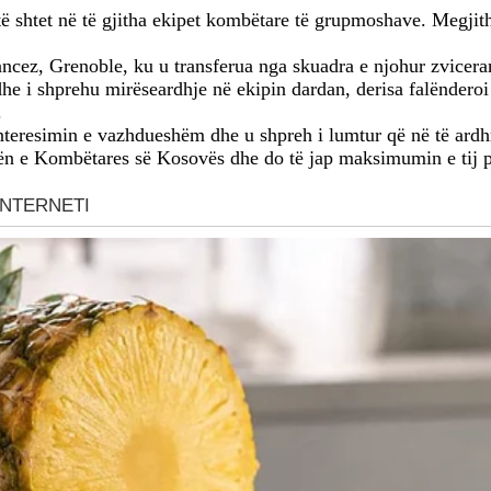
të shtet në të gjitha ekipet kombëtare të grupmoshave. Megjith
francez, Grenoble, ku u transferua nga skuadra e njohur zvicera
i shprehu mirëseardhje në ekipin dardan, derisa falënderoi edh
.
teresimin e vazhdueshëm dhe u shpreh i lumtur që në të ardhme
ën e Kombëtares së Kosovës dhe do të jap maksimumin e tij për