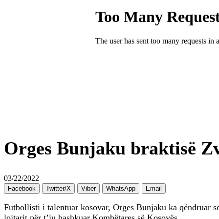
Orges Bunjaku braktisë Zv
03/22/2022
Facebook
Twitter/X
Viber
WhatsApp
Email
Futbollisti i talentuar kosovar, Orges Bunjaku ka qëndruar 
lojtarit për t’iu bashkuar Kombëtares së Kosovës.