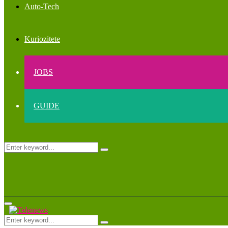
Auto-Tech
Kuriozitete
JOBS
GUIDE
Search
Search
for:
Primary
Menu
Search
Search
for: