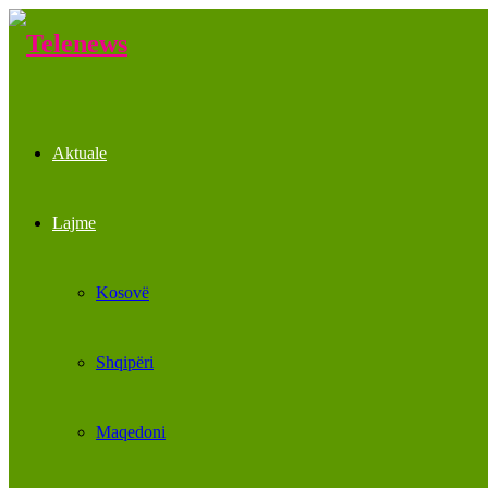
Aktuale
Lajme
Kosovë
Shqipëri
Maqedoni