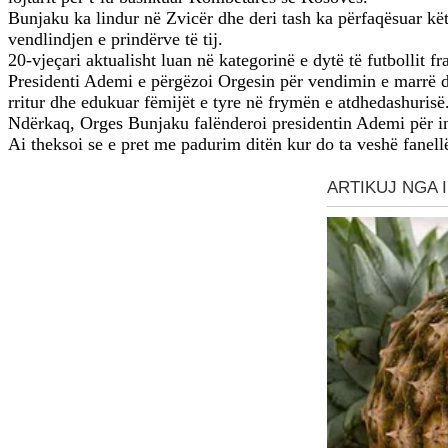
Bunjaku ka lindur në Zvicër dhe deri tash ka përfaqësuar kë
vendlindjen e prindërve të tij.
20-vjeçari aktualisht luan në kategorinë e dytë të futbollit 
Presidenti Ademi e përgëzoi Orgesin për vendimin e marrë dhe 
rritur dhe edukuar fëmijët e tyre në frymën e atdhedashurisë
Ndërkaq, Orges Bunjaku falënderoi presidentin Ademi për in
Ai theksoi se e pret me padurim ditën kur do ta veshë fanell