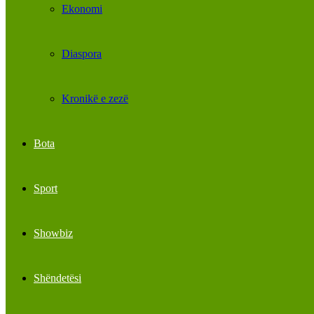
Ekonomi
Diaspora
Kronikë e zezë
Bota
Sport
Showbiz
Shëndetësi