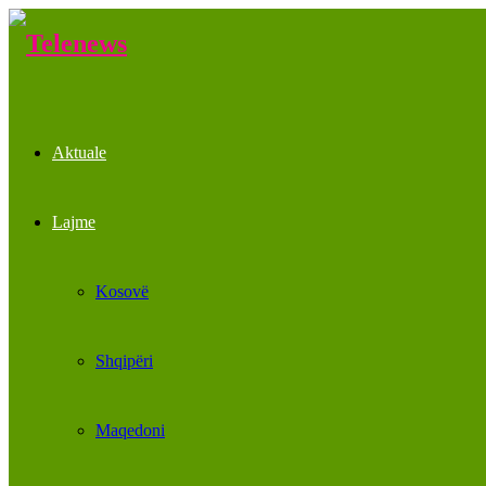
Aktuale
Lajme
Kosovë
Shqipëri
Maqedoni