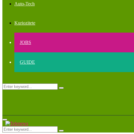
Auto-Tech
Kuriozitete
JOBS
GUIDE
Search
Search
for:
Primary
Menu
Search
Search
for: