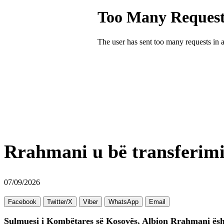
Rrahmani u bë transferimi 
07/09/2026
Facebook
Twitter/X
Viber
WhatsApp
Email
Sulmuesi i Kombëtares së Kosovës, Albion Rrahmani
ësh