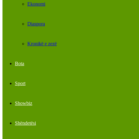
Ekonomi
Diaspora
Kronikë e zezë
Bota
Sport
Showbiz
Shëndetësi