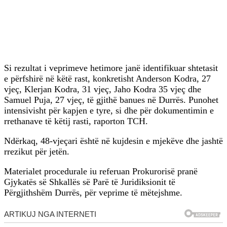
Si rezultat i veprimeve hetimore janë identifikuar shtetasit
e përfshirë në këtë rast, konkretisht Anderson Kodra, 27
vjeç, Klerjan Kodra, 31 vjeç, Jaho Kodra 35 vjeç dhe
Samuel Puja, 27 vjeç, të gjithë banues në Durrës. Punohet
intensivisht për kapjen e tyre, si dhe për dokumentimin e
rrethanave të këtij rasti, raporton TCH.
Ndërkaq, 48-vjeçari është në kujdesin e mjekëve dhe jashtë
rrezikut për jetën.
Materialet procedurale iu referuan Prokurorisë pranë
Gjykatës së Shkallës së Parë të Juridiksionit të
Përgjithshëm Durrës, për veprime të mëtejshme.