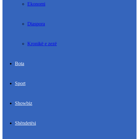
Ekonomi
Diaspora
Kronikë e zezë
Bota
Sport
Showbiz
Shëndetësi