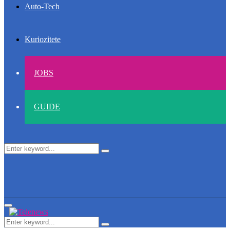
Auto-Tech
Kuriozitete
JOBS
GUIDE
Search
Search
for:
Primary
Menu
Search
Search
for: