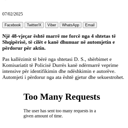
07/02/2025
Facebook
Twitter/X
Viber
WhatsApp
Email
Një 48-vjeçar është marrë me forcë nga 4 shtetas të
Shqipërisë, të cilët e kanë dhunuar në automjetin e
përdorur për aktin.
Pas kallëzimit të bërë nga shtetasi D. S., shërbimet e
Komisariatit të Policisë Durrës kanë ndërmarrë veprime
intensive për identifikimin dhe ndëshkimin e autorëve.
Automjeti i përdorur nga ata është gjetur dhe sekuestrohet.