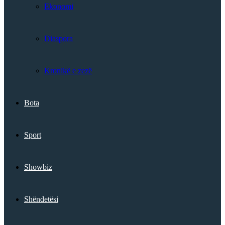
Ekonomi
Diaspora
Kronikë e zezë
Bota
Sport
Showbiz
Shëndetësi