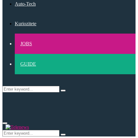
Auto-Tech
Kuriozitete
JOBS
GUIDE
Search
Search
for:
Primary
Menu
Search
Search
for: