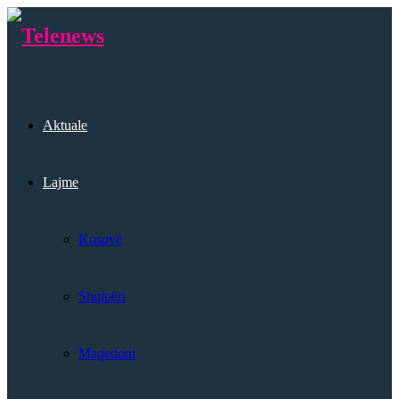
Aktuale
Lajme
Kosovë
Shqipëri
Maqedoni