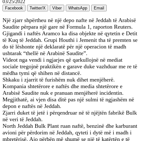
03/25/2022
Facebook
Twitter/X
Viber
WhatsApp
Email
Një zjarr shpërtheu në një depo nafte në Jeddah të Arabisë
Saudite përpara një gare në Formula 1, raporton Reuters.
Gjigandi i naftës Aramco ka disa objekte në qytetin e Detit
të Kuq të Jeddah. Grupi Houthi i Jemenit tha të premten se
do të lëshonte një deklaratë për një operacion të madh
ushtarak “thellë në Arabinë Saudite”.
Videot nga vendi i ngjarjes që qarkullojnë në mediat
sociale tregojnë praktikën e garave duke vazhduar me re të
mëdha tymi që shihen në distancë.
Shkaku i zjarrit të furishëm nuk dihet menjëherë.
Kompania shtetërore e naftës dhe media shtetërore e
Arabisë Saudite nuk e pranuan menjëherë incidentin.
Megjithatë, ai vjen disa ditë pas një sulmi të ngjashëm në
depon e naftës në Jeddah.
Zjarri duket të jetë i përqendruar në të njëjtën fabrikë Bulk
në veri të Jeddah.
North Jeddah Bulk Plant ruan naftë, benzinë ​​dhe karburant
avioni për përdorim në Jeddah, qyteti i dytë më i madh i
mbretërisë. Ajo përbën më shumë se një të katërtën e të