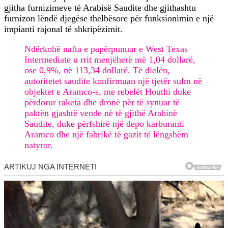
gjitha furnizimeve të Arabisë Saudite dhe gjithashtu
furnizon lëndë djegëse thelbësore për funksionimin e një
impianti rajonal të shkripëzimit.
Ndërkohë nafta e papërpunuar e West Texas
Intermediate u rrit menjëherë më 1,04 dollarë,
ose 0,9%, në 113,34 dollarë. Të dielën,
autoritetet saudite konfirmuan një tjetër sulm në
objektet e Aramco-s, me rebelët Houthi duke
përdorur raketa dhe dronë për të synuar të
paktën gjashtë vende në të gjithë Arabinë
Saudite, duke përfshirë një depo karburanti
Aramco dhe një fabrikë të gazit të lëngshëm
natyror.