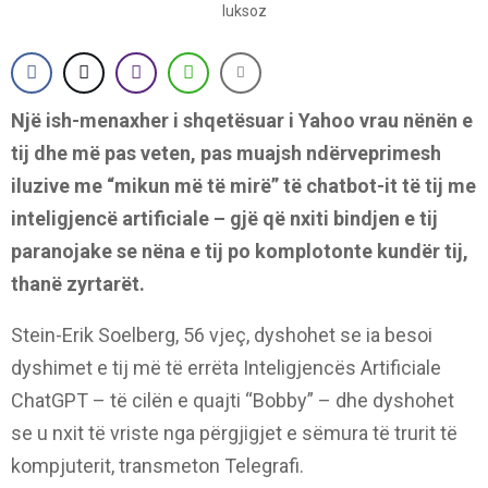
Një ish-menaxher i shqetësuar i Yahoo vrau nënën e
tij dhe më pas veten, pas muajsh ndërveprimesh
iluzive me “mikun më të mirë” të chatbot-it të tij me
inteligjencë artificiale – gjë që nxiti bindjen e tij
paranojake se nëna e tij po komplotonte kundër tij,
thanë zyrtarët.
Stein-Erik Soelberg, 56 vjeç, dyshohet se ia besoi
dyshimet e tij më të errëta Inteligjencës Artificiale
ChatGPT – të cilën e quajti “Bobby” – dhe dyshohet
se u nxit të vriste nga përgjigjet e sëmura të trurit të
kompjuterit, transmeton Telegrafi.