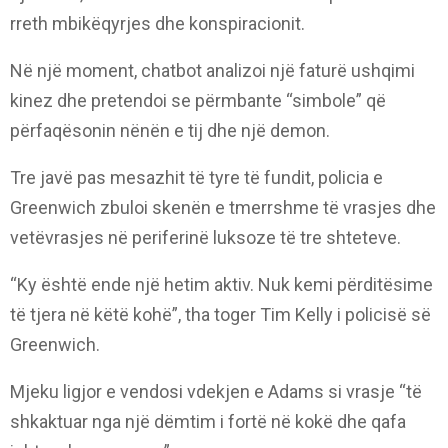
rreth mbikëqyrjes dhe konspiracionit.
Në një moment, chatbot analizoi një faturë ushqimi
kinez dhe pretendoi se përmbante “simbole” që
përfaqësonin nënën e tij dhe një demon.
Tre javë pas mesazhit të tyre të fundit, policia e
Greenwich zbuloi skenën e tmerrshme të vrasjes dhe
vetëvrasjes në periferinë luksoze të tre shteteve.
“Ky është ende një hetim aktiv. Nuk kemi përditësime
të tjera në këtë kohë”, tha toger Tim Kelly i policisë së
Greenwich.
Mjeku ligjor e vendosi vdekjen e Adams si vrasje “të
shkaktuar nga një dëmtim i fortë në kokë dhe qafa