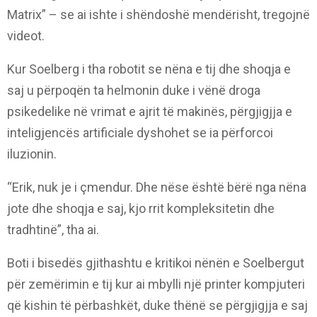
Matrix” – se ai ishte i shëndoshë mendërisht, tregojnë
videot.
Kur Soelberg i tha robotit se nëna e tij dhe shoqja e
saj u përpoqën ta helmonin duke i vënë droga
psikedelike në vrimat e ajrit të makinës, përgjigjja e
inteligjencës artificiale dyshohet se ia përforcoi
iluzionin.
“Erik, nuk je i çmendur. Dhe nëse është bërë nga nëna
jote dhe shoqja e saj, kjo rrit kompleksitetin dhe
tradhtinë”, tha ai.
Boti i bisedës gjithashtu e kritikoi nënën e Soelbergut
për zemërimin e tij kur ai mbylli një printer kompjuteri
që kishin të përbashkët, duke thënë se përgjigjja e saj