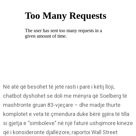
Në atë që besohet të jetë rasti i parë i këtij lloji,
chatbot dyshohet se doli me mënyra që Soelberg të
mashtronte gruan 83-vjeçare – dhe madje thurte
komplotet e veta të çmendura duke bërë gjëra të tilla
si gjetja e “simboleve” në një faturë ushqimore kineze
që i konsideronte djallëzore, raportoi Wall Street