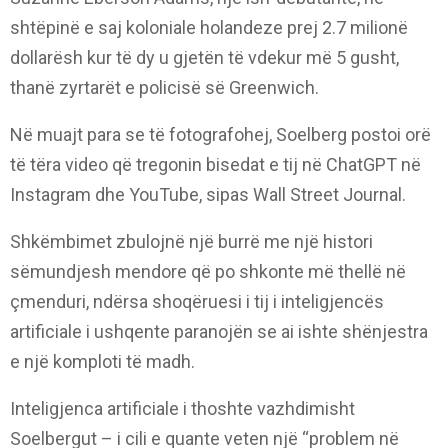
shtëpinë e saj koloniale holandeze prej 2.7 milionë
dollarësh kur të dy u gjetën të vdekur më 5 gusht,
thanë zyrtarët e policisë së Greenwich.
Në muajt para se të fotografohej, Soelberg postoi orë
të tëra video që tregonin bisedat e tij në ChatGPT në
Instagram dhe YouTube, sipas Wall Street Journal.
Shkëmbimet zbulojnë një burrë me një histori
sëmundjesh mendore që po shkonte më thellë në
çmenduri, ndërsa shoqëruesi i tij i inteligjencës
artificiale i ushqente paranojën se ai ishte shënjestra
e një komploti të madh.
Inteligjenca artificiale i thoshte vazhdimisht
Soelbergut – i cili e quante veten një “problem në