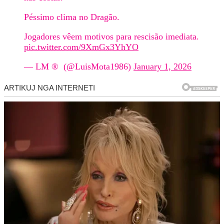
Péssimo clima no Dragão.
Jogadores vêem motivos para rescisão imediata.
pic.twitter.com/9XmGx3YhYO
— LM ® (@LuisMota1986)
January 1, 2026