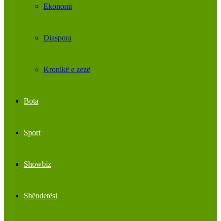
Ekonomi
Diaspora
Kronikë e zezë
Bota
Sport
Showbiz
Shëndetësi