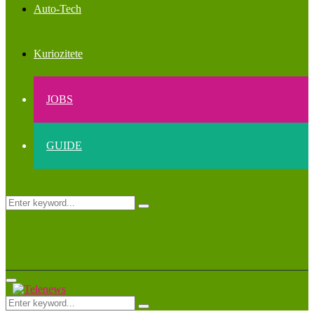
Auto-Tech
Kuriozitete
JOBS
GUIDE
Search
Search
for:
Primary
Menu
Search
Search
for: