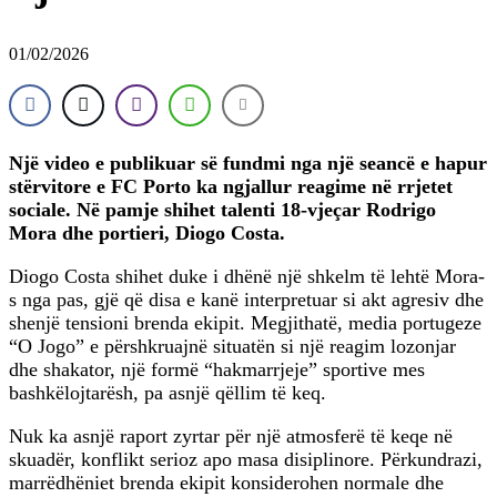
01/02/2026
Një video e publikuar së fundmi nga një seancë e hapur
stërvitore e FC Porto ka ngjallur reagime në rrjetet
sociale. Në pamje shihet talenti 18-vjeçar Rodrigo
Mora dhe portieri, Diogo Costa.
Diogo Costa shihet duke i dhënë një shkelm të lehtë Mora-
s nga pas, gjë që disa e kanë interpretuar si akt agresiv dhe
shenjë tensioni brenda ekipit. Megjithatë, media portugeze
“O Jogo” e përshkruajnë situatën si një reagim lozonjar
dhe shakator, një formë “hakmarrjeje” sportive mes
bashkëlojtarësh, pa asnjë qëllim të keq.
Nuk ka asnjë raport zyrtar për një atmosferë të keqe në
skuadër, konflikt serioz apo masa disiplinore. Përkundrazi,
marrëdhëniet brenda ekipit konsiderohen normale dhe