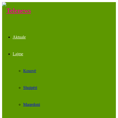
Aktuale
Lajme
Kosovë
Shqipëri
Maqedoni