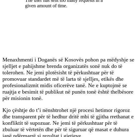
Menaxhmenti i Doganës së Kosovës pohon pa mëdyshje se
sjelljet e pahijshme brenda organizatës sonë nuk do të
tolerohen. Ne jemi plotësisht të përkushtuar për të
promovuar standardet më të larta të sjelljes, etikës dhe
profesionalizmit midis oficerëve tanë. Ne e kuptojmë se
ruajtja e besimit të publikut në punën tonë është thelbësore
për misionin tonë.
Kjo çështje do t’i nënshtrohet një procesi hetimor rigoroz
dhe transparent për të hedhur dritë mbi të gjitha rrethanat e
konfliktit të supozuar. Ne jemi të përkushtuar për të
zbuluar të vërtetën dhe për të siguruar që masat e duhura
janë ndërmarrë si rezultat i gjetjeve.