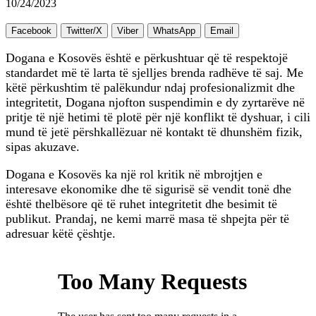
10/24/2023
Facebook
Twitter/X
Viber
WhatsApp
Email
Dogana e Kosovës është e përkushtuar që të respektojë
standardet më të larta të sjelljes brenda radhëve të saj. Me
këtë përkushtim të palëkundur ndaj profesionalizmit dhe
integritetit, Dogana njofton suspendimin e dy zyrtarëve në
pritje të një hetimi të plotë për një konflikt të dyshuar, i cili
mund të jetë përshkallëzuar në kontakt të dhunshëm fizik,
sipas akuzave.
Dogana e Kosovës ka një rol kritik në mbrojtjen e
interesave ekonomike dhe të sigurisë së vendit tonë dhe
është thelbësore që të ruhet integritetit dhe besimit të
publikut. Prandaj, ne kemi marrë masa të shpejta për të
adresuar këtë çështje.