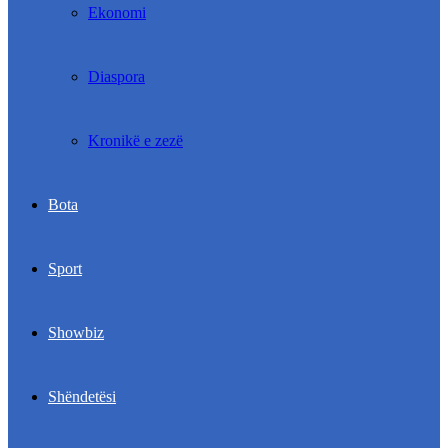
Ekonomi
Diaspora
Kronikë e zezë
Bota
Sport
Showbiz
Shëndetësi