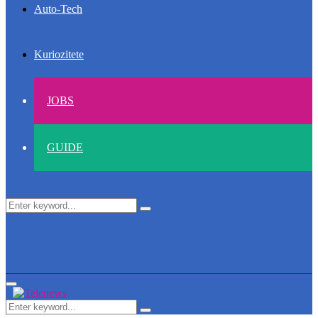
Auto-Tech
Kuriozitete
JOBS
GUIDE
Search
Search
for:
Primary
Menu
Search
Search
for: