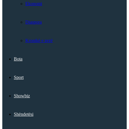
Ekonomi
Diaspora
Kronikë e zezë
Bota
Sport
Showbiz
Shëndetësi