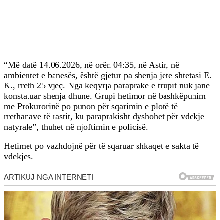
“Më datë 14.06.2026, në orën 04:35, në Astir, në
ambientet e banesës, është gjetur pa shenja jete shtetasi E.
K., rreth 25 vjeç. Nga këqyrja paraprake e trupit nuk janë
konstatuar shenja dhune. Grupi hetimor në bashkëpunim
me Prokurorinë po punon për sqarimin e plotë të
rrethanave të rastit, ku paraprakisht dyshohet për vdekje
natyrale”, thuhet në njoftimin e policisë.
Hetimet po vazhdojnë për të sqaruar shkaqet e sakta të
vdekjes.