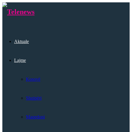
Aktuale
Lajme
Kosovë
Shqipëri
Maqedoni