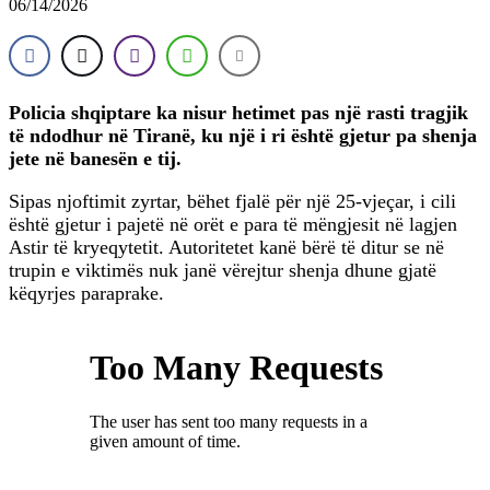
06/14/2026
Policia shqiptare ka nisur hetimet pas një rasti tragjik
të ndodhur në Tiranë, ku një i ri është gjetur pa shenja
jete në banesën e tij.
Sipas njoftimit zyrtar, bëhet fjalë për një 25-vjeçar, i cili
është gjetur i pajetë në orët e para të mëngjesit në lagjen
Astir të kryeqytetit. Autoritetet kanë bërë të ditur se në
trupin e viktimës nuk janë vërejtur shenja dhune gjatë
këqyrjes paraprake.