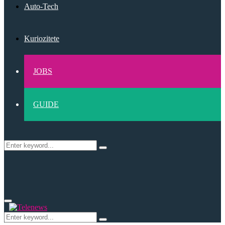
Auto-Tech
Kuriozitete
JOBS
GUIDE
Search
Search
for:
Primary
Menu
Search
Search
for: