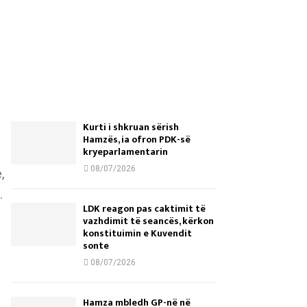
Kurti i shkruan sërish
Hamzës, ia ofron PDK-së
kryeparlamentarin
08/07/2026
,
.
LDK reagon pas caktimit të
vazhdimit të seancës, kërkon
konstituimin e Kuvendit
sonte
08/07/2026
Hamza mbledh GP-në në