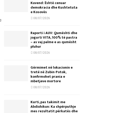
Kuvend: Është cenuar
demokracia dhe Kushtetuta
e Kosovës
08/07/2026
e
Raporti i AUV: Qumështi dhe
jogurti VITA, 100% të pastra
– as vaj palme e as qumësht
pluhur
08/07/2026
Gërmimet në lokacionin e
tretë në Zubin-Potok,
i
konfirmohet prania e
mbetjeve mortore
08/07/2026
Kurti, pas takimit me
Abdixhikun: Ka shpërputhje
mes rezultatit përkatës dhe