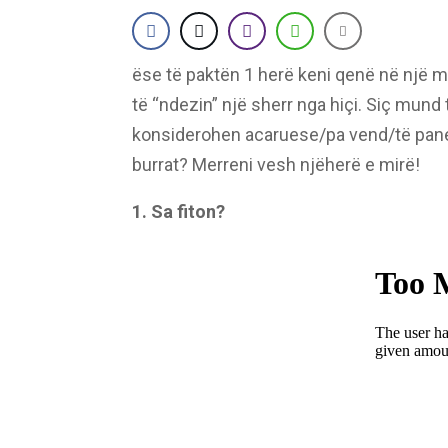
ëse të paktën 1 herë keni qenë në një m
të “ndezin” një sherr nga hiçi. Siç mund 
konsiderohen acaruese/pa vend/të panev
burrat? Merreni vesh njëherë e mirë!
1. Sa fiton?