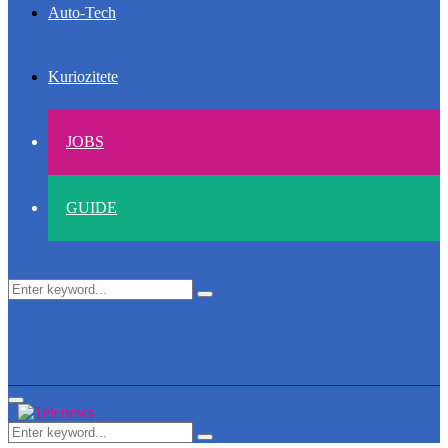
Auto-Tech
Kuriozitete
JOBS
GUIDE
Search
Search
for:
Primary
Menu
Search
Search
for: