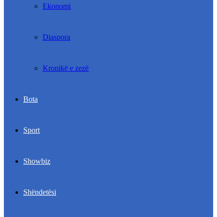
Ekonomi
Diaspora
Kronikë e zezë
Bota
Sport
Showbiz
Shëndetësi