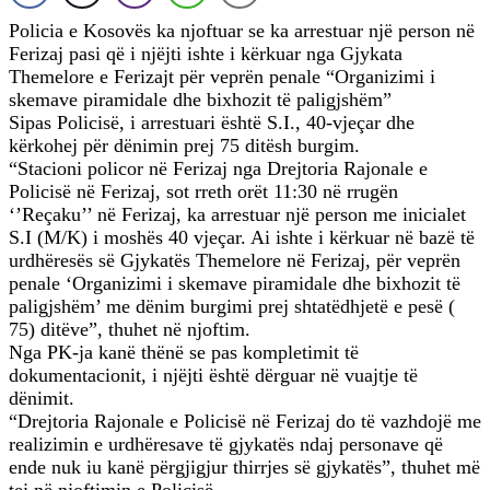
Policia e Kosovës ka njoftuar se ka arrestuar një person në
Ferizaj pasi që i njëjti ishte i kërkuar nga Gjykata
Themelore e Ferizajt për veprën penale “Organizimi i
skemave piramidale dhe bixhozit të paligjshëm”
Sipas Policisë, i arrestuari është S.I., 40-vjeçar dhe
kërkohej për dënimin prej 75 ditësh burgim.
“Stacioni policor në Ferizaj nga Drejtoria Rajonale e
Policisë në Ferizaj, sot rreth orët 11:30 në rrugën
‘’Reçaku’’ në Ferizaj, ka arrestuar një person me inicialet
S.I (M/K) i moshës 40 vjeçar. Ai ishte i kërkuar në bazë të
urdhëresës së Gjykatës Themelore në Ferizaj, për veprën
penale ‘Organizimi i skemave piramidale dhe bixhozit të
paligjshëm’ me dënim burgimi prej shtatëdhjetë e pesë (
75) ditëve”, thuhet në njoftim.
Nga PK-ja kanë thënë se pas kompletimit të
dokumentacionit, i njëjti është dërguar në vuajtje të
dënimit.
“Drejtoria Rajonale e Policisë në Ferizaj do të vazhdojë me
realizimin e urdhëresave të gjykatës ndaj personave që
ende nuk iu kanë përgjigjur thirrjes së gjykatës”, thuhet më