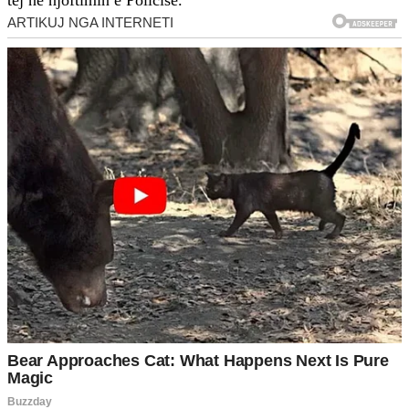
tej në njoftimin e Policisë.