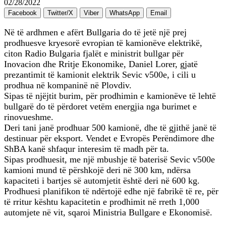
02/28/2022
Facebook
Twitter/X
Viber
WhatsApp
Email
Në të ardhmen e afërt Bullgaria do të jetë një prej
prodhuesve kryesorë evropian të kamionëve elektrikë,
citon Radio Bulgaria fjalët e ministrit bullgar për
Inovacion dhe Rritje Ekonomike, Daniel Lorer, gjatë
prezantimit të kamionit elektrik Sevic v500e, i cili u
prodhua në kompaninë në Plovdiv.
Sipas të njëjtit burim, për prodhimin e kamionëve të lehtë
bullgarë do të përdoret vetëm energjia nga burimet e
rinovueshme.
Deri tani janë prodhuar 500 kamionë, dhe të gjithë janë të
destinuar për eksport. Vendet e Evropës Perëndimore dhe
ShBA kanë shfaqur interesim të madh për ta.
Sipas prodhuesit, me një mbushje të baterisë Sevic v500e
kamioni mund të përshkojë deri në 300 km, ndërsa
kapaciteti i bartjes së automjetit është deri në 600 kg.
Prodhuesi planifikon të ndërtojë edhe një fabrikë të re, për
të rritur kështu kapacitetin e prodhimit në rreth 1,000
automjete në vit, sqaroi Ministria Bullgare e Ekonomisë.