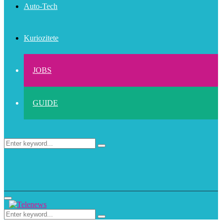
Auto-Tech
Kuriozitete
JOBS
GUIDE
Search
Search
for:
Primary
Menu
Search
Search
for: