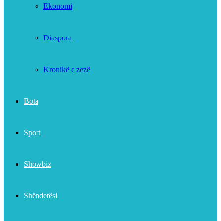
Ekonomi
Diaspora
Kronikë e zezë
Bota
Sport
Showbiz
Shëndetësi