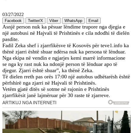
03/27/2022
Facebook
Twitter/X
Viber
WhatsApp
Email
Asnjë person nuk ka pësuar lëndime trupore nga djegia e
një autobusi në Hajvali të Prishtinës e cila ndodhi të dielën
pasdite.
Fadil Zeka shef i zjarrfikësve të Kosovës për teve1.info ka
thënë zjarri është shuar ndërsa nuk ka persona të lënduar.
Nga ekipa në vendin e ngjarjes kemi marrë informacione
se nga ky rast nuk ka ndonjë person të lënduar apo të
djegur. Zjarri është shuar”, ka thënë Zeka.
Të dielen rreth pas orës 17:00 një autobus udhëtarësh është
përfshirë nga zjarri në Hajvali të Prishtinës.
Vetëm gjatë ditës së sotme në rajonin e Prishtinës
zjarrfikësit janë lajmëruar për 30 raste të zjarreve.