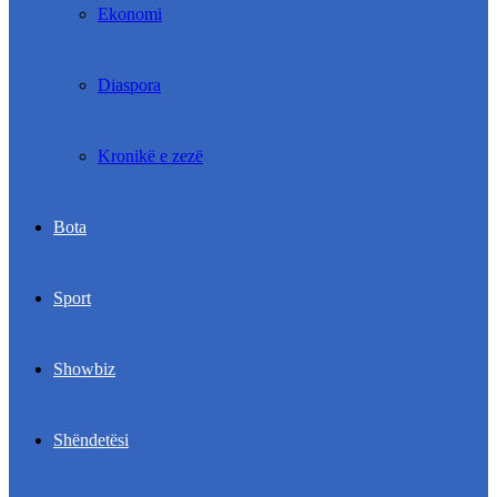
Ekonomi
Diaspora
Kronikë e zezë
Bota
Sport
Showbiz
Shëndetësi