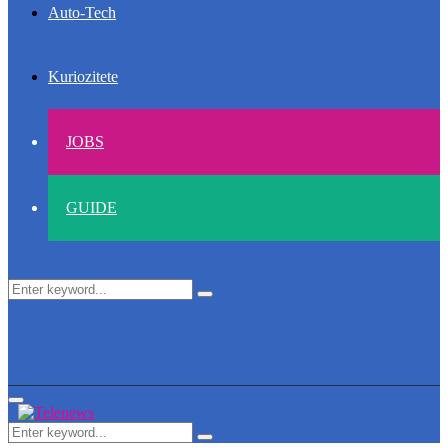
Auto-Tech
Kuriozitete
JOBS
GUIDE
Search
Search
for:
Primary
Menu
Search
Search
for: