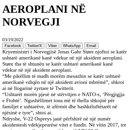
AEROPLANI NË
NORVEGJI
03/19/2022
Facebook
Twitter/X
Viber
WhatsApp
Email
Kryeministri i Norvegjisë Jonas Gahr Støre njoftoi se katër
ushtarë amerikanë kanë vdekur në një aksident aeroplani.
Støre tha të shtunën se katër ushtarë amerikanë kanë
vdekur në një aksident aeroplani.
“Me pikëllim të madh morëm mesazhin se katër ushtarë
amerikanë vdiqën në një aksident avioni mbrëmë”, shkroi
ai në llogarinë zyrtare të Twitterit.
“Ushtarët morën pjesë në stërvitjen e NATO-s, ‘Përgjigjja
e Ftohtë’. Ngushëllimet tona më të thella shkojnë për
familjet e ushtarëve, të afërmit dhe bashkëluftëtarët në
njësinë e tyre”, shtoi ai.
Ndryshe, V-22 Ospreys janë përfshirë në një numër
aksidentesh vdekjeprurëse vitet e fundit. Në vitin 2017, tre