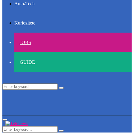
Auto-Tech
Kuriozitete
JOBS
GUIDE
Search
Search
for:
Primary
Menu
Search
Search
for: