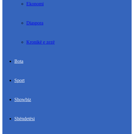
Ekonomi
Diaspora
Kronikë e zezë
Bota
Sport
Showbiz
Shëndetësi