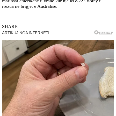
marinsat amerikanë u vranë kur një MV-22 Osprey u
rrëzua në brigjet e Australisë.
SHARE.