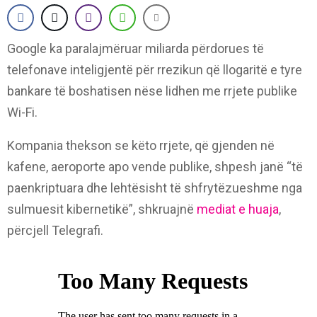
Google ka paralajmëruar miliarda përdorues të
telefonave inteligjentë për rrezikun që llogaritë e tyre
bankare të boshatisen nëse lidhen me rrjete publike
Wi-Fi.
Kompania thekson se këto rrjete, që gjenden në
kafene, aeroporte apo vende publike, shpesh janë “të
paenkriptuara dhe lehtësisht të shfrytëzueshme nga
sulmuesit kibernetikë”, shkruajnë
mediat e huaja
,
përcjell Telegrafi.