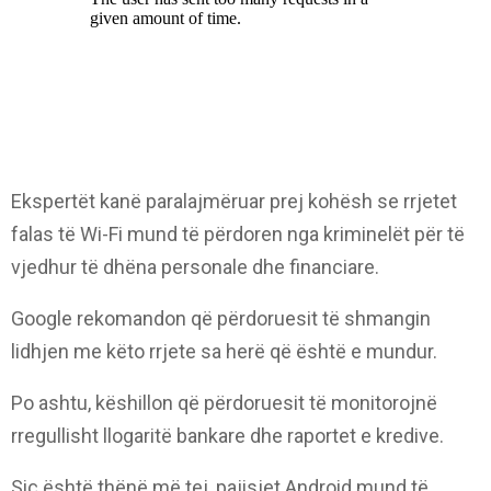
Ekspertët kanë paralajmëruar prej kohësh se rrjetet
falas të Wi-Fi mund të përdoren nga kriminelët për të
vjedhur të dhëna personale dhe financiare.
Google rekomandon që përdoruesit të shmangin
lidhjen me këto rrjete sa herë që është e mundur.
Po ashtu, këshillon që përdoruesit të monitorojnë
rregullisht llogaritë bankare dhe raportet e kredive.
Siç është thënë më tej, pajisjet Android mund të