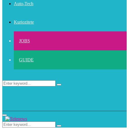
Auto-Tech
Kuriozitete
JOBS
GUIDE
Search
Search
for:
Primary
Menu
Search
Search
for: