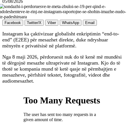
05/08/2026
Facebook
Twitter/X
Viber
WhatsApp
Email
Instagram ka çaktivizuar globalisht enkriptimin “end-to-
end” (E2EE) për mesazhet direkte, duke ndryshuar
mënyrën e privatësisë në platformë.
Nga 8 maji 2026, përdoruesit nuk do të kenë më mundësi
të dërgojnë mesazhe ultraprivate në Instagram. Kjo do të
thotë se kompania mund të ketë qasje në përmbajtjen e
mesazheve, përfshirë tekstet, fotografitë, videot dhe
audiomesazhet.