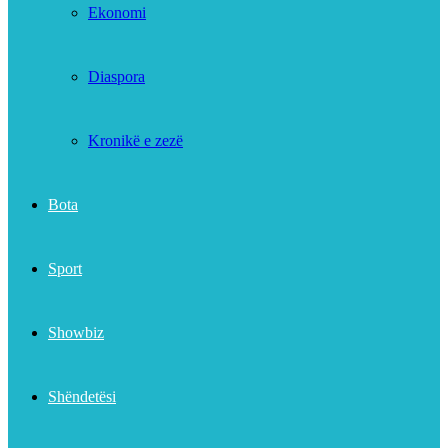
Ekonomi
Diaspora
Kronikë e zezë
Bota
Sport
Showbiz
Shëndetësi