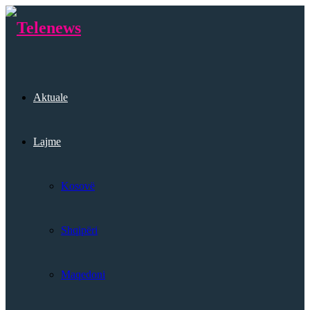
Aktuale
Lajme
Kosovë
Shqipëri
Maqedoni