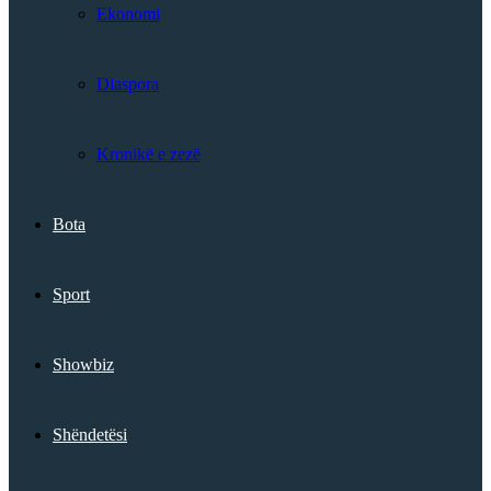
Ekonomi
Diaspora
Kronikë e zezë
Bota
Sport
Showbiz
Shëndetësi