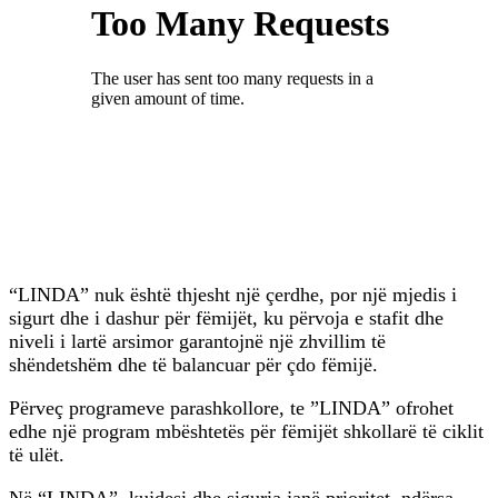
“LINDA” nuk është thjesht një çerdhe, por një mjedis i
sigurt dhe i dashur për fëmijët, ku përvoja e stafit dhe
niveli i lartë arsimor garantojnë një zhvillim të
shëndetshëm dhe të balancuar për çdo fëmijë.
Përveç programeve parashkollore, te ”LINDA” ofrohet
edhe një program mbështetës për fëmijët shkollarë të ciklit
të ulët.