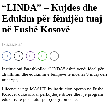
“LINDA” – Kujdes dhe
Edukim për fëmijën tuaj
në Fushë Kosovë
02/22/2025
Institucioni Parashkollor “LINDA” është vendi ideal për
zhvillimin dhe edukimin e fëmijëve të moshës 9 muaj deri
në 6 vjeç.
I licencuar nga MASHT, ky institucion operon në Fushë
Kosovë, duke ofruar përkujdesje ditore dhe një program
edukativ të përshtatur për çdo grupmoshë.