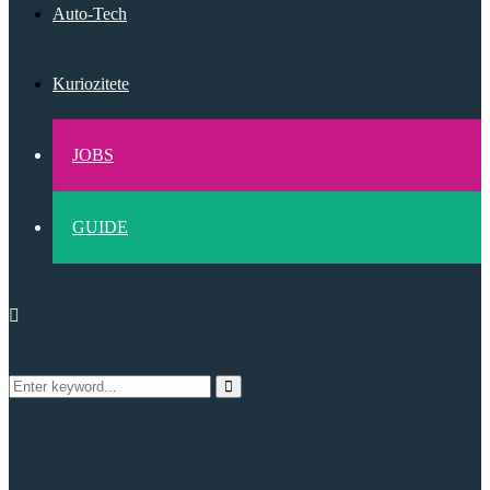
Auto-Tech
Kuriozitete
JOBS
GUIDE
Search
Search
for: