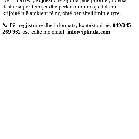
Në “LINDA”, kujdesi dhe siguria janë prioritet, ndërsa
dashuria për fëmijët dhe përkushtimi ndaj edukimit
krijojnë një ambient të ngrohtë për zhvillimin e tyre.
📞 Për regjistrime dhe informata, kontaktoni në:
049/045
269 962
ose edhe me email:
info@iplinda.com