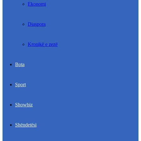
Ekonomi
Diaspora
Kronikë e zezë
Bota
Sport
Showbiz
Shëndetësi