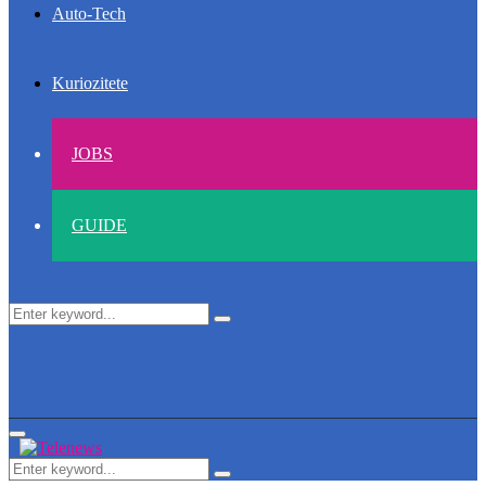
Auto-Tech
Kuriozitete
JOBS
GUIDE
Search
Search
for:
Primary
Menu
Search
Search
for: