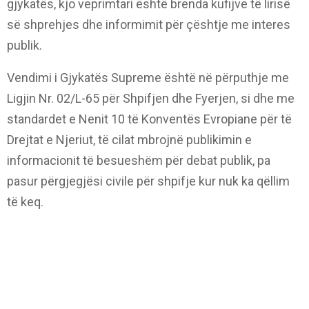
gjykatës, kjo veprimtari është brenda kufijve të lirisë
së shprehjes dhe informimit për çështje me interes
publik.
Vendimi i Gjykatës Supreme është në përputhje me
Ligjin Nr. 02/L-65 për Shpifjen dhe Fyerjen, si dhe me
standardet e Nenit 10 të Konventës Evropiane për të
Drejtat e Njeriut, të cilat mbrojnë publikimin e
informacionit të besueshëm për debat publik, pa
pasur përgjegjësi civile për shpifje kur nuk ka qëllim
të keq.