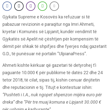
Gjykata Supreme e Kosovës ka refuzuar si të
pabazuar revizionin e paraqitur nga Imri Ahmeti,
kryetar i Komunës së Lipjanit, kundër vendimit të
Gjykatës së Apelit në çështjen për kompensim të
dëmit për shkak të shpifjes dhe fyerjes ndaj gazetarit
G.D., të punësuar në portalin “UlpianaPress”.
Ahmeti kishte kërkuar që gazetari të detyrohej t’i
paguante 10.000 € për publikime të datës 22 dhe 24
tetor 2018, të cilat, sipas tij, kishin cenuar dinjitetin
dhe reputacionin e tij. Titujt e kontestuar ishin:
“Pushteti i I.A., nuk ngopet shpenzon mijëra euro për
dreka”
dhe
“Për tre muaj komuna e Lipjanit 30.000 €
për ushqim e karburante”
.