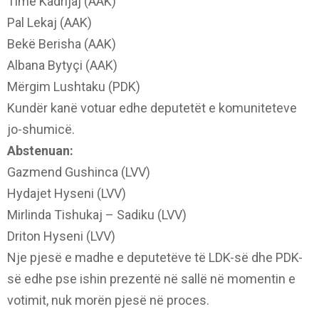
Time Kadrijaj (AAK)
Pal Lekaj (AAK)
Bekë Berisha (AAK)
Albana Bytyçi (AAK)
Mërgim Lushtaku (PDK)
Kundër kanë votuar edhe deputetët e komuniteteve
jo-shumicë.
Abstenuan:
Gazmend Gushinca (LVV)
Hydajet Hyseni (LVV)
Mirlinda Tishukaj – Sadiku (LVV)
Driton Hyseni (LVV)
Nje pjesë e madhe e deputetëve të LDK-së dhe PDK-
së edhe pse ishin prezentë në sallë në momentin e
votimit, nuk morën pjesë në proces.