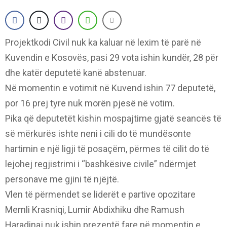
Projektkodi Civil nuk ka kaluar në lexim të parë në
Kuvendin e Kosovës, pasi 29 vota ishin kundër, 28 për
dhe katër deputetë kanë abstenuar.
Në momentin e votimit në Kuvend ishin 77 deputetë,
por 16 prej tyre nuk morën pjesë në votim.
Pika që deputetët kishin mospajtime gjatë seancës të
së mërkurës ishte neni i cili do të mundësonte
hartimin e një ligji të posaçëm, përmes të cilit do të
lejohej regjistrimi i “bashkësive civile” ndërmjet
personave me gjini të njëjtë.
Vlen të përmendet se liderët e partive opozitare
Memli Krasniqi, Lumir Abdixhiku dhe Ramush
Haradinaj nuk ishin prezentë fare në momentin e