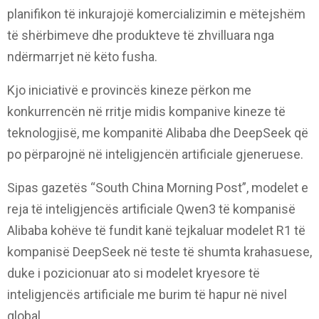
planifikon të inkurajojë komercializimin e mëtejshëm
të shërbimeve dhe produkteve të zhvilluara nga
ndërmarrjet në këto fusha.
Kjo iniciativë e provincës kineze përkon me
konkurrencën në rritje midis kompanive kineze të
teknologjisë, me kompanitë Alibaba dhe DeepSeek që
po përparojnë në inteligjencën artificiale gjeneruese.
Sipas gazetës “South China Morning Post”, modelet e
reja të inteligjencës artificiale Qwen3 të kompanisë
Alibaba kohëve të fundit kanë tejkaluar modelet R1 të
kompanisë DeepSeek në teste të shumta krahasuese,
duke i pozicionuar ato si modelet kryesore të
inteligjencës artificiale me burim të hapur në nivel
global.