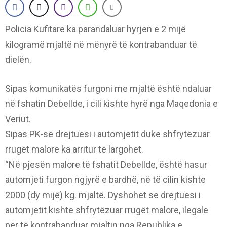
Policia Kufitare ka parandaluar hyrjen e 2 mijë
kilogramë mjaltë në mënyrë të kontrabanduar të
dielën.
Sipas komunikatës furgoni me mjaltë është ndaluar
në fshatin Debellde, i cili kishte hyrë nga Maqedonia e
Veriut.
Sipas PK-së drejtuesi i automjetit duke shfrytëzuar
rrugët malore ka arritur të largohet.
“Në pjesën malore të fshatit Debellde, është hasur
automjeti furgon ngjyrë e bardhë, në të cilin kishte
2000 (dy mijë) kg. mjaltë. Dyshohet se drejtuesi i
automjetit kishte shfrytëzuar rrugët malore, ilegale
për të kontrabanduar mjaltin nga Republika e