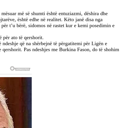
kam mësuar më së shumti është entuziazmi, dëshira dhe
jtarëve, është edhe në realitet. Këto janë disa nga
për t’u bërë, sidomos në rastet kur e kemi posedimin e
për ato të qershorit.
ë ndeshje që na shërbejnë të përgatitemi për Ligën e
e qershorit. Pas ndeshjes me Burkina Fason, do të shohim