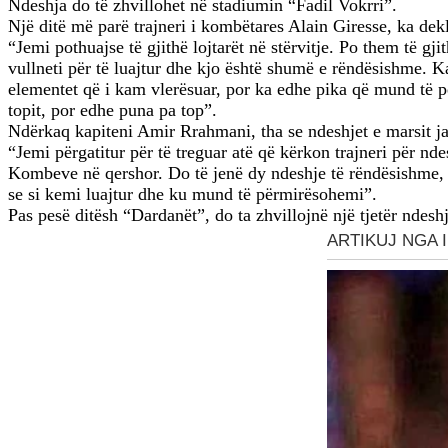
Ndeshja do të zhvillohet në stadiumin “Fadil Vokrri”.
Një ditë më parë trajneri i kombëtares Alain Giresse, ka dek
“Jemi pothuajse të gjithë lojtarët në stërvitje. Po them të 
vullneti për të luajtur dhe kjo është shumë e rëndësishme. Ka
elementet që i kam vlerësuar, por ka edhe pika që mund të p
topit, por edhe puna pa top”.
Ndërkaq kapiteni Amir Rrahmani, tha se ndeshjet e marsit jan
“Jemi përgatitur për të treguar atë që kërkon trajneri për n
Kombeve në qershor. Do të jenë dy ndeshje të rëndësishme, 
se si kemi luajtur dhe ku mund të përmirësohemi”.
Pas pesë ditësh “Dardanët”, do ta zhvillojnë një tjetër ndes