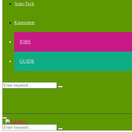
Auto-Tech
Kuriozitete
JOBS
GUIDE
Search
Search
for:
Primary
Menu
Search
Search
for: