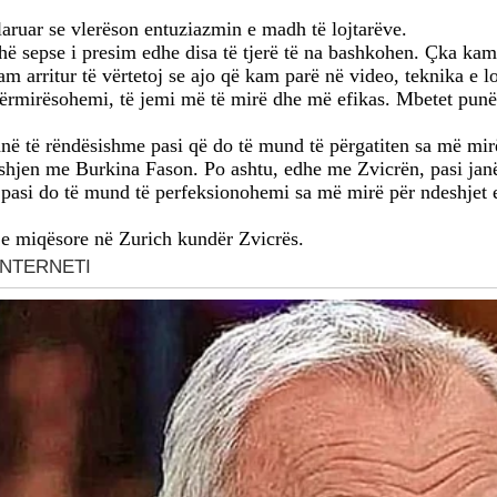
laruar se vlerëson entuziazmin e madh të lojtarëve.
gjithë sepse i presim edhe disa të tjerë të na bashkohen. Çka 
m arritur të vërtetoj se ajo që kam parë në video, teknika e lo
ërmirësohemi, të jemi më të mirë dhe më efikas. Mbetet punë 
ë të rëndësishme pasi që do të mund të përgatiten sa më mirë 
deshjen me Burkina Fason. Po ashtu, edhe me Zvicrën, pasi jan
pasi do të mund të perfeksionohemi sa më mirë për ndeshjet 
hje miqësore në Zurich kundër Zvicrës.