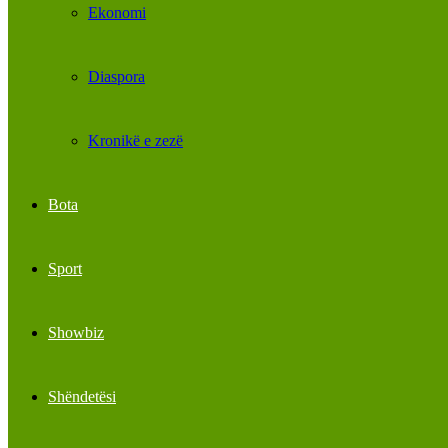
Ekonomi
Diaspora
Kronikë e zezë
Bota
Sport
Showbiz
Shëndetësi