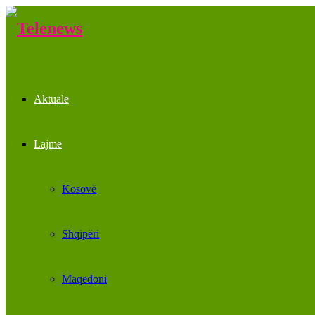
Aktuale
Lajme
Kosovë
Shqipëri
Maqedoni