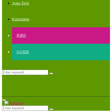
Auto-Tech
Kuriozitete
JOBS
GUIDE
Search
Search
for:
Primary
Menu
Search
Search
for: