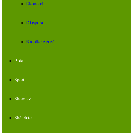
Ekonomi
Diaspora
Kronikë e zezë
Bota
Sport
Showbiz
Shëndetësi