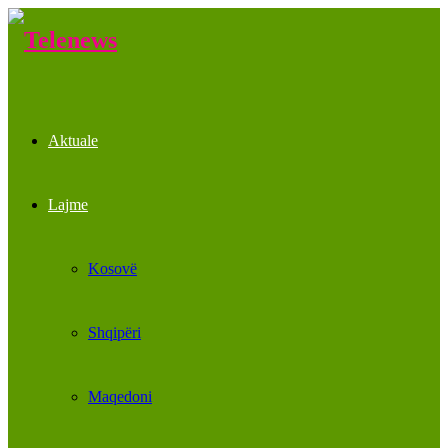
Aktuale
Lajme
Kosovë
Shqipëri
Maqedoni