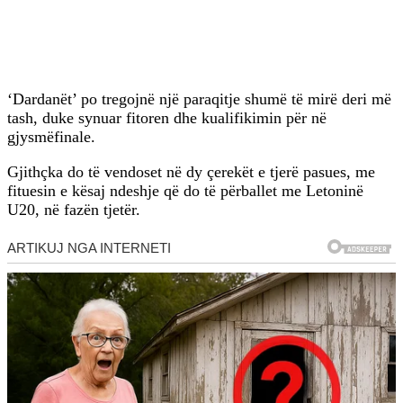
‘Dardanët’ po tregojnë një paraqitje shumë të mirë deri më
tash, duke synuar fitoren dhe kualifikimin për në
gjysmëfinale.
Gjithçka do të vendoset në dy çerekët e tjerë pasues, me
fituesin e kësaj ndeshje që do të përballet me Letoninë
U20, në fazën tjetër.