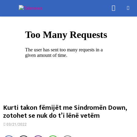
PRIMA
MENU
Kurti takon fëmijët me Sindromën Down,
zotohet se nuk do t’i lënë vetëm
03/21/2022