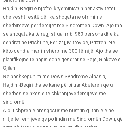
Hajdini-Beqiri e njoftoi kryeministrin për aktivitetet
dhe vështirësitë që i ka shoqata në ofrimin e
shërbimeve për fëmijët me Sindromën Down. Ajo tha
se shoqata ka të regjistruar mbi 980 persona dhe ka
qendrat në Prishtinë, Ferizaj, Mitrovicë, Prizren. Në
këto qendra marrin shërbime 300 fëmijë. Ajo tha se
planifikojnë të hapin edhe qendrat në Pejë, Gjakovë e
Gjilan.
Në bashkëpunim me Down Syndrome Albania,
Hajdini-Beqiri tha se kanë përpiluar Abetaren që u
shërben në nxënie të shkronjave fëmijëve me
sindromë.
Ajo u shpreh e brengosur me numrin gjithnjë e në
rritje të fëmijëve që po lindin me Sindromën Down, që