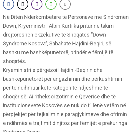
Në Ditën Ndërkombëtare të Personave me Sindromën
Down, Kryeministri Albin Kurti ka pritur në takim
drejtoreshën ekzekutive të Shoqatës “Down
Syndrome Kosova”, Sabahate Hajdini-Beqiri, së
bashku me bashkëpunëtorë, prindër e fëmijë të
shoqatës.
Kryeministri e përgëzoi Hajdini-Beqirin dhe
bashkëpunëtorët për angazhimin dhe përkushtimin
për të ndihmuar këtë kategori të ndjeshme të
shoqërisë. Ai ritheksoi zotimin e Qeverisë dhe të
institucionevetë Kosovës se nuk do t’i lënë vetëm në
përpjekjet për tejkalimin e paragjykimeve dhe ofrimin
e ndihmës e trajtimit dinjitoz për fëmijët e prekur nga
Sindroma Down.