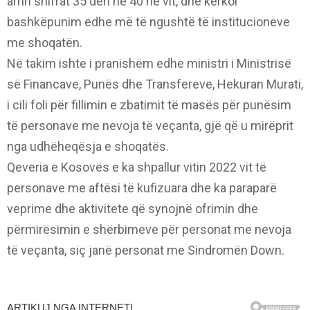
arrin shifrat 35 deri në 40 në vit, dhe kërkoi
bashkëpunim edhe më të ngushtë të institucioneve
me shoqatën.
Në takim ishte i pranishëm edhe ministri i Ministrisë
së Financave, Punës dhe Transfereve, Hekuran Murati,
i cili foli për fillimin e zbatimit të masës për punësim
të personave me nevoja të veçanta, gjë që u mirëprit
nga udhëheqësja e shoqatës.
Qeveria e Kosovës e ka shpallur vitin 2022 vit të
personave me aftësi të kufizuara dhe ka paraparë
veprime dhe aktivitete që synojnë ofrimin dhe
përmirësimin e shërbimeve për personat me nevoja
të veçanta, siç janë personat me Sindromën Down.