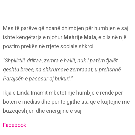
Mes të parëve që ndanë dhimbjen për humbjen e saj
ishte këngëtarja e njohur
Mehrije Mala
, e cila në një
postim prekës në rrjete sociale shkroi:
“Shpiiirtiii, driitaa, zemra e hallit, nuk i patēm fjalët
qeshtu breee, na shkrumove zemraaat, u prehshnë
Parajsën e pasosur oj bukuri.”
Ikja e Linda Imamit mbetet një humbje e rëndë për
botën e medias dhe për të gjithë ata që e kujtojnë me
buzëqeshjen dhe energjinë e saj.
Facebook