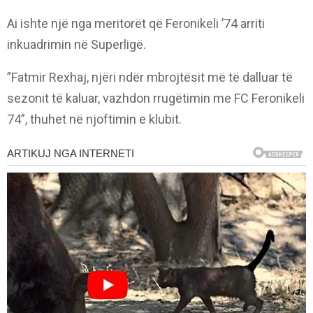
Ai ishte një nga meritorët që Feronikeli ’74 arriti
inkuadrimin në Superligë.
”Fatmir Rexhaj, njëri ndër mbrojtësit më të dalluar të
sezonit të kaluar, vazhdon rrugëtimin me FC Feronikeli
74”, thuhet në njoftimin e klubit.