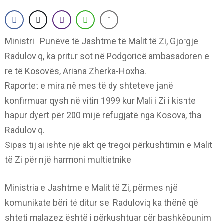
Ministri i Punëve të Jashtme të Malit të Zi, Gjorgje
Raduloviq, ka pritur sot në Podgoricë ambasadoren e
re të Kosovës, Ariana Zherka-Hoxha.
Raportet e mira në mes të dy shteteve janë
konfirmuar qysh në vitin 1999 kur Mali i Zi i kishte
hapur dyert për 200 mijë refugjatë nga Kosova, tha
Raduloviq.
Sipas tij ai ishte një akt që tregoi përkushtimin e Malit
të Zi për një harmoni multietnike
Ministria e Jashtme e Malit të Zi, përmes një
komunikate bëri të ditur se Raduloviq ka thënë që
shteti malazez është i përkushtuar për bashkëpunim