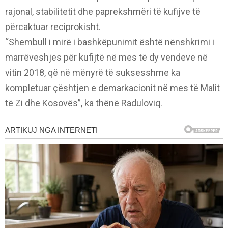
rajonal, stabilitetit dhe paprekshmëri të kufijve të
përcaktuar reciprokisht.
“Shembull i mirë i bashkëpunimit është nënshkrimi i
marrëveshjes për kufijtë në mes të dy vendeve në
vitin 2018, që në mënyrë të suksesshme ka
kompletuar çështjen e demarkacionit në mes të Malit
të Zi dhe Kosovës”, ka thënë Raduloviq.