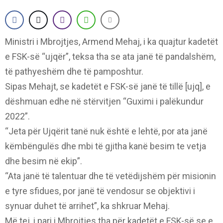
Ministri i Mbrojtjes, Armend Mehaj, i ka quajtur kadetët
e FSK-së “ujqër”, teksa tha se ata janë të pandalshëm,
të pathyeshëm dhe të pamposhtur.
Sipas Mehajt, se kadetët e FSK-së janë të tillë [ujq], e
dëshmuan edhe në stërvitjen “Guximi i palëkundur
2022”.
“Jeta për Ujqërit tanë nuk është e lehtë, por ata janë
këmbëngulës dhe mbi të gjitha kanë besim te vetja
dhe besim në ekip”.
“Ata janë të talentuar dhe të vetëdijshëm për misionin
e tyre sfidues, por janë të vendosur se objektivi i
synuar duhet të arrihet”, ka shkruar Mehaj.
Më tej, i pari i Mbrojtjes tha për kadetët e FSK-së se e