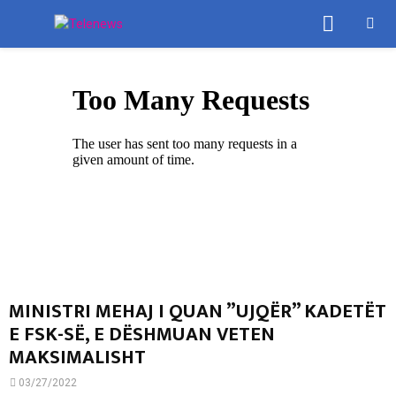
PRIMA
MENU
MINISTRI MEHAJ I QUAN ”UJQËR” KADETËT
E FSK-SË, E DËSHMUAN VETEN
MAKSIMALISHT
03/27/2022