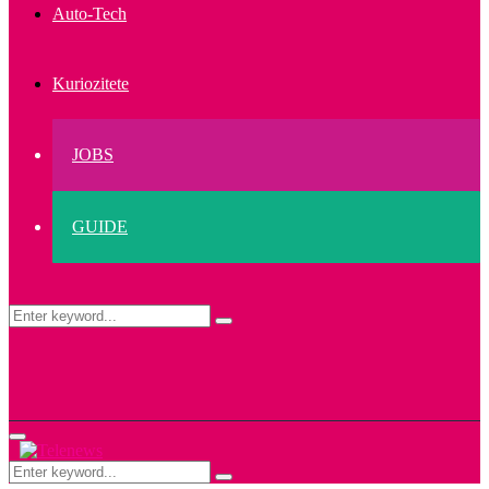
Auto-Tech
Kuriozitete
JOBS
GUIDE
Search
Search
for:
Primary
Menu
Search
Search
for: