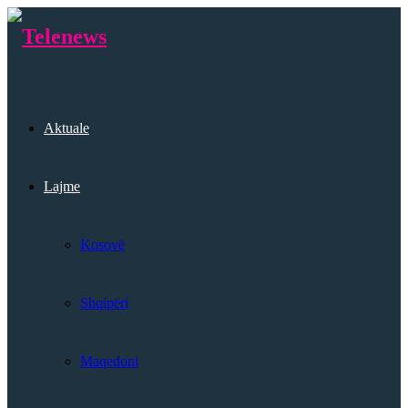
Aktuale
Lajme
Kosovë
Shqipëri
Maqedoni