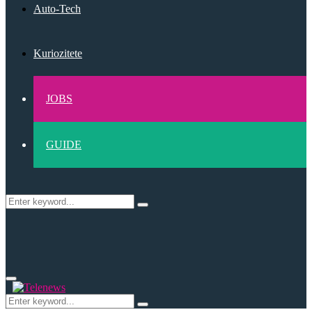
Auto-Tech
Kuriozitete
JOBS
GUIDE
Search
Search
for:
Primary
Menu
Search
Search
for: