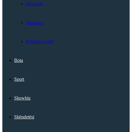
Ekonomi
Diaspora
Kronikë e zezë
Bota
Sport
Showbiz
Shëndetësi