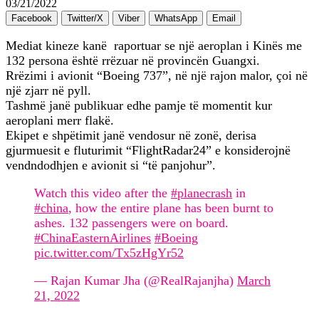
03/21/2022
Facebook
Twitter/X
Viber
WhatsApp
Email
Mediat kineze kanë raportuar se një aeroplan i Kinës me
132 persona është rrëzuar në provincën Guangxi.
Rrëzimi i avionit “Boeing 737”, në një rajon malor, çoi në
një zjarr në pyll.
Tashmë janë publikuar edhe pamje të momentit kur
aeroplani merr flakë.
Ekipet e shpëtimit janë vendosur në zonë, derisa
gjurmuesit e fluturimit “FlightRadar24” e konsiderojnë
vendndodhjen e avionit si “të panjohur”.
Watch this video after the
#planecrash
in
#china
, how the entire plane has been burnt to
ashes. 132 passengers were on board.
#ChinaEasternAirlines
#Boeing
pic.twitter.com/Tx5zHgYr52
— Rajan Kumar Jha (@RealRajanjha)
March
21, 2022