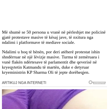
Më shumë se 50 persona u vranë në përleshjet me policinë
gjatë protestave masive të kësaj jave, të nxitura nga
ndalimi i platformave të mediave sociale.
Ndalimi u hoq të hënën, por deri atëherë protestat ishin
shndërruar në një lëvizje masive. Turma të zemëruara i
vunë flakën ndërtesave të parlamentit dhe qeverisë në
kryeqytetin Katmandu të martën, duke e detyruar
kryeministrin KP Sharma Oli të jepte dorëheqjen.