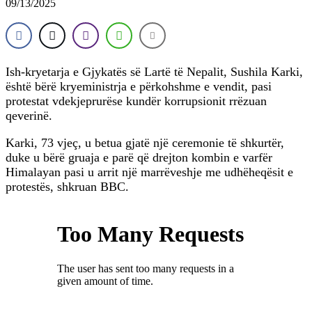
09/13/2025
Ish-kryetarja e Gjykatës së Lartë të Nepalit, Sushila Karki,
është bërë kryeministrja e përkohshme e vendit, pasi
protestat vdekjeprurëse kundër korrupsionit rrëzuan
qeverinë.
Karki, 73 vjeç, u betua gjatë një ceremonie të shkurtër,
duke u bërë gruaja e parë që drejton kombin e varfër
Himalayan pasi u arrit një marrëveshje me udhëheqësit e
protestës, shkruan BBC.