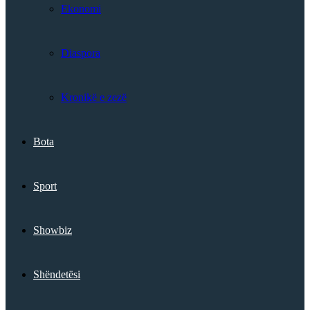
Ekonomi
Diaspora
Kronikë e zezë
Bota
Sport
Showbiz
Shëndetësi