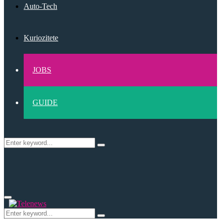
Auto-Tech
Kuriozitete
JOBS
GUIDE
Search
Search
for:
Primary
Menu
Search
Search
for: