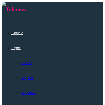
Aktuale
Lajme
Kosovë
Shqipëri
Maqedoni