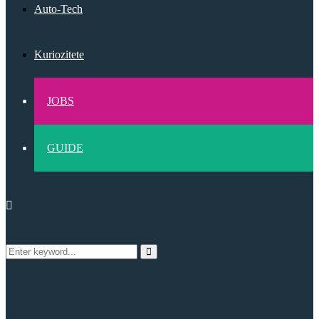
Auto-Tech
Kuriozitete
JOBS
GUIDE
Search
Search
for: