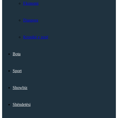
Ekonomi
Diaspora
Kronikë e zezë
Bota
Sport
Showbiz
Shëndetësi