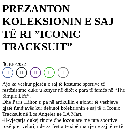
PREZANTON
KOLEKSIONIN E SAJ
TË RI ”ICONIC
TRACKSUIT”
03/30/2022
Ajo ka veshur pjesën e saj të kostume sportive të
rastësishme duke u kthyer në ditët e para të famës në “The
Simple Life”.
Dhe Paris Hilton u pa në artikullin e njohur të veshjeve
gjatë fundjavës kur debutoi koleksionin e saj të ri Iconic
Tracksuit në Los Angeles në LA Mart.
41-vjeçarja dukej rinore dhe lozonjare me tuta sportive
rozë prej veluri, ndërsa festonte sipërmarrjen e saj të re të