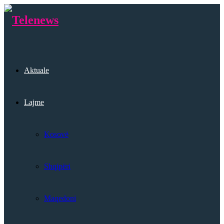
Aktuale
Lajme
Kosovë
Shqipëri
Maqedoni