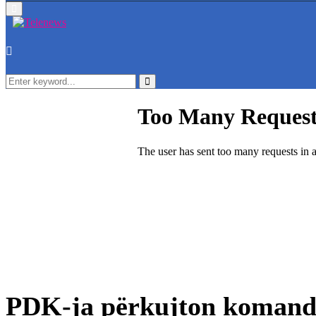
Primary
Menu
Search
for:
Search
​PDK-ja përkujton komand