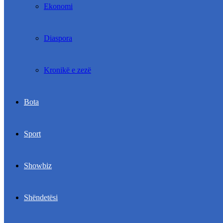
Ekonomi
Diaspora
Kronikë e zezë
Bota
Sport
Showbiz
Shëndetësi