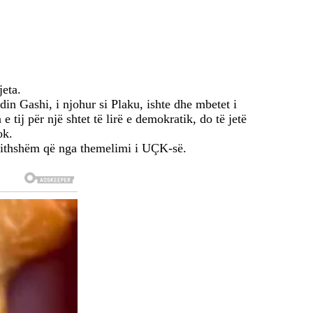
eta.
in Gashi, i njohur si Plaku, ishte dhe mbetet i
ij për një shtet të lirë e demokratik, do të jetë
ok.
gjithshëm që nga themelimi i UÇK-së.