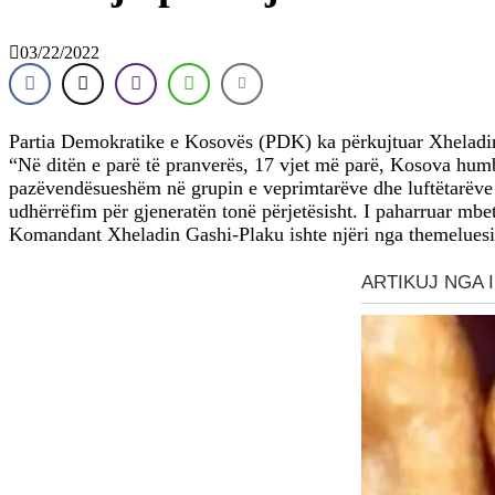
03/22/2022
Partia Demokratike e Kosovës (PDK) ka përkujtuar Xheladin 
“Në ditën e parë të pranverës, 17 vjet më parë, Kosova humbi
pazëvendësueshëm në grupin e veprimtarëve dhe luftëtarëve që
udhërrëfim për gjeneratën tonë përjetësisht. I paharruar mbe
Komandant Xheladin Gashi-Plaku ishte njëri nga themeluesit 