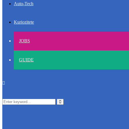
Auto-Tech
Kuriozitete
JOBS
GUIDE
Search
Search
for: