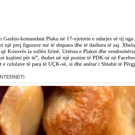
Gashin-komandant Plaku në 17-vjetorin e ndarjes së tij nga j
 një prej figurave më të shquara dhe të dashura të saj. Xhelad
 Kosovës ia sollën lirinë. Urtësia e Plakut dhe vendosmëria e t
tet kujtimi për të”, thuhet në një postim të PDK-së në Facebo
e celulave të para të UÇK-së, si dhe anëtar i Shtabit të Për