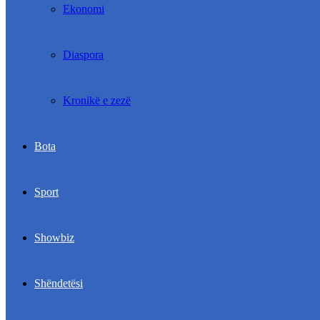
Ekonomi
Diaspora
Kronikë e zezë
Bota
Sport
Showbiz
Shëndetësi