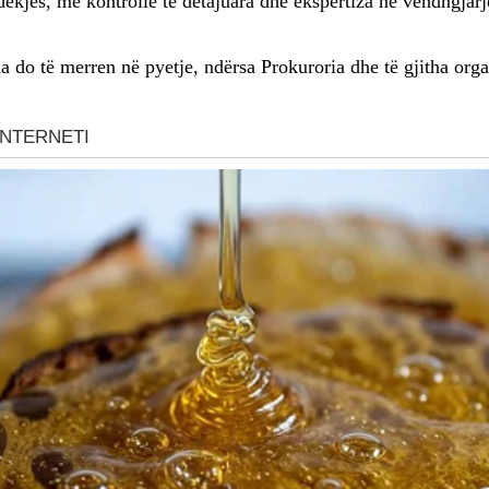
ekjes, me kontrolle të detajuara dhe ekspertiza në vendngjarje
na do të merren në pyetje, ndërsa Prokuroria dhe të gjitha org