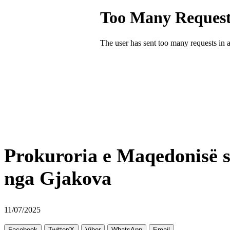
Prokuroria e Maqedonisë së
nga Gjakova
11/07/2025
Facebook
Twitter/X
Viber
WhatsApp
Email