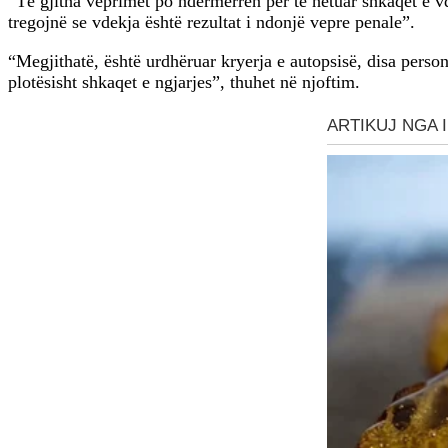
“Të gjitha veprimet po ndërmerren për të hetuar shkaqet e vd
tregojnë se vdekja është rezultat i ndonjë vepre penale”.
“Megjithatë, është urdhëruar kryerja e autopsisë, disa perso
plotësisht shkaqet e ngjarjes”, thuhet në njoftim.