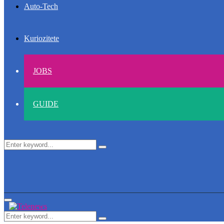
Auto-Tech
Kuriozitete
JOBS
GUIDE
Search
Search
for:
Primary
Menu
Search
Search
for: