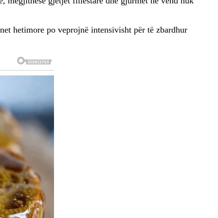
, megjithëse gjetjet fillestare dhe gjurmët në vend nuk
anet hetimore po veprojnë intensivisht për të zbardhur