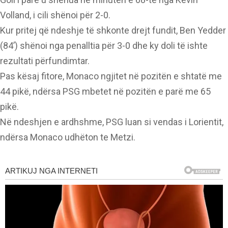
Volland, i cili shënoi për 2-0.
Kur pritej që ndeshje të shkonte drejt fundit, Ben Yedder
(84’) shënoi nga penalltia për 3-0 dhe ky doli të ishte
rezultati përfundimtar.
Pas kësaj fitore, Monaco ngjitet në pozitën e shtatë me
44 pikë, ndërsa PSG mbetet në pozitën e parë me 65
pikë.
Në ndeshjen e ardhshme, PSG luan si vendas i Lorientit,
ndërsa Monaco udhëton te Metzi.