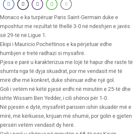
Monaco e ka turpëruar Paris Saint-Germain duke e
mposhtur me rezultat të thellë 3-0 në ndeshjen e javës
së 29-të në Ligue 1.
Ekipi i Mauricio Pochettinos e ka përjetuar edhe
humbjen e tretë radhazi si mysafirë.
Pjesa e parë u karakterizua me lojë të hapur dhe raste të
shumta nga të dyja skuadrat, por me vendasit më të
mirë dhe më konkret, duke shënuar edhe një gol.
Goli i vetëm në këtë pjesë erdhi në minutën e 25-të dhe
ishte Wissam Ben Yedder, i cili shënoi për 1-0.
Në pjesën e dytë, mysafirët parisien ishin skuadër më e
mirë, më kërkuese, krijuan më shumë, por golin e gjeten
përsëri vetëm vendasit dy herë.
Goli i parë u shënua në minutën e 68-të nga Kevin