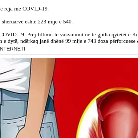
e të reja me COVID-19.
ë shëruarve është 223 mijë e 540.
COVID-19. Prej fillimit të vaksinimit në të gjitha qytetet e 
n e dytë, ndërkaq janë dhënë 99 mije e 743 doza përforcuese