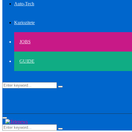
Auto-Tech
Kuriozitete
JOBS
GUIDE
Search
Search
for:
Primary
Menu
Search
Search
for: