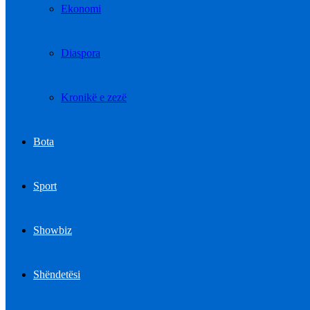
Ekonomi
Diaspora
Kronikë e zezë
Bota
Sport
Showbiz
Shëndetësi