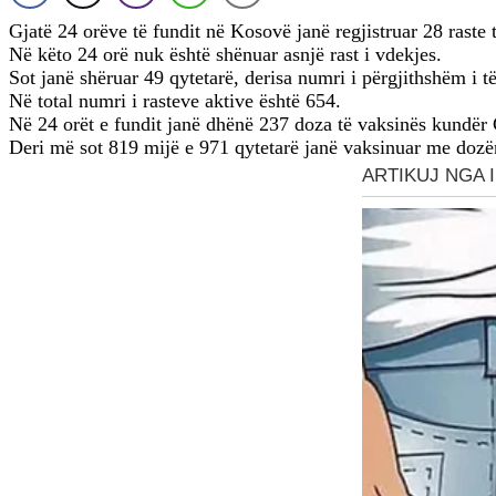
Gjatë 24 orëve të fundit në Kosovë janë regjistruar 28 rast
Në këto 24 orë nuk është shënuar asnjë rast i vdekjes.
Sot janë shëruar 49 qytetarë, derisa numri i përgjithshëm i t
Në total numri i rasteve aktive është 654.
Në 24 orët e fundit janë dhënë 237 doza të vaksinës kundër 
Deri më sot 819 mijë e 971 qytetarë janë vaksinuar me dozë