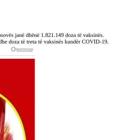
Kosovës janë dhënë 1.821.149 doza të vaksinës.
 dhe doza të treta të vaksinës kundër COVID-19.