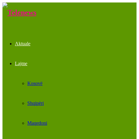
Aktuale
Lajme
Kosovë
Shqipëri
Maqedoni