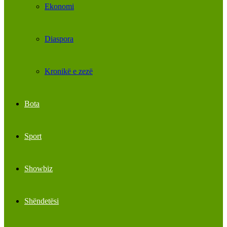
Ekonomi
Diaspora
Kronikë e zezë
Bota
Sport
Showbiz
Shëndetësi