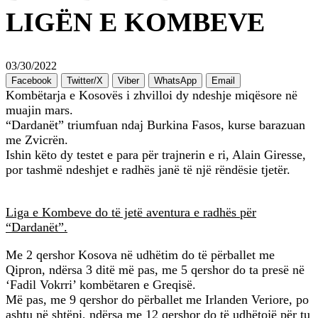
LIGËN E KOMBEVE
03/30/2022
Facebook
Twitter/X
Viber
WhatsApp
Email
Kombëtarja e Kosovës i zhvilloi dy ndeshje miqësore në
muajin mars.
“Dardanët” triumfuan ndaj Burkina Fasos, kurse barazuan
me Zvicrën.
Ishin këto dy testet e para për trajnerin e ri, Alain Giresse,
por tashmë ndeshjet e radhës janë të një rëndësie tjetër.
Liga e Kombeve do të jetë aventura e radhës për
“Dardanët”.
Me 2 qershor Kosova në udhëtim do të përballet me
Qipron, ndërsa 3 ditë më pas, me 5 qershor do ta presë në
‘Fadil Vokrri’ kombëtaren e Greqisë.
Më pas, me 9 qershor do përballet me Irlanden Veriore, po
ashtu në shtëpi, ndërsa me 12 qershor do të udhëtojë për tu