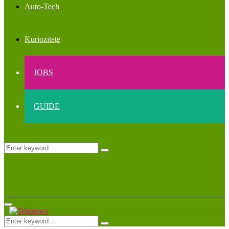
Auto-Tech
Kuriozitete
JOBS
GUIDE
Search
Search
for:
Primary
Menu
Search
Search
for: