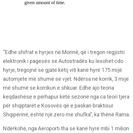
“Edhe shifrat e hyrjes në Morinë, që i tregon regjistri
elektronik i pagesës së Autostradës ku lexohet cdo
hyrje, tregojnë se gjatë këtij viti kanë hyrë 175 mijë
automjete më shumë se vjet. Ndërsa në korrik, 3 mijë
më shumë se korrikun e shkuar. Edhe ajo teoria
keqdashëse e përhapur këtë sezonë nga ca teori tjera
për shqiptarët e Kosovës që e paskan braktisur
Shqipërinë, është një zero me xhufka”, ka thënë Rama.
Ndërkohë, nga Aeroporti tha se kanë hyrë mbi 1 milion