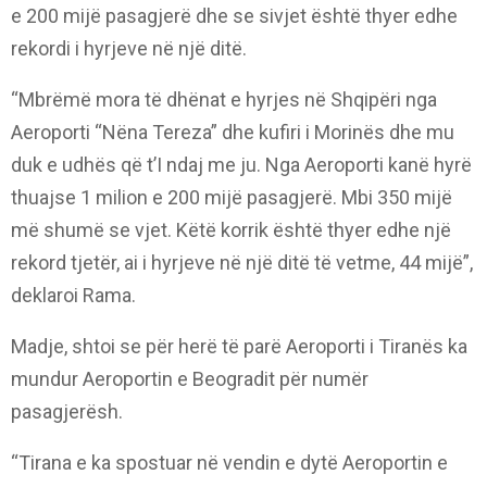
e 200 mijë pasagjerë dhe se sivjet është thyer edhe
rekordi i hyrjeve në një ditë.
“Mbrëmë mora të dhënat e hyrjes në Shqipëri nga
Aeroporti “Nëna Tereza” dhe kufiri i Morinës dhe mu
duk e udhës që t’I ndaj me ju. Nga Aeroporti kanë hyrë
thuajse 1 milion e 200 mijë pasagjerë. Mbi 350 mijë
më shumë se vjet. Këtë korrik është thyer edhe një
rekord tjetër, ai i hyrjeve në një ditë të vetme, 44 mijë”,
deklaroi Rama.
Madje, shtoi se për herë të parë Aeroporti i Tiranës ka
mundur Aeroportin e Beogradit për numër
pasagjerësh.
“Tirana e ka spostuar në vendin e dytë Aeroportin e