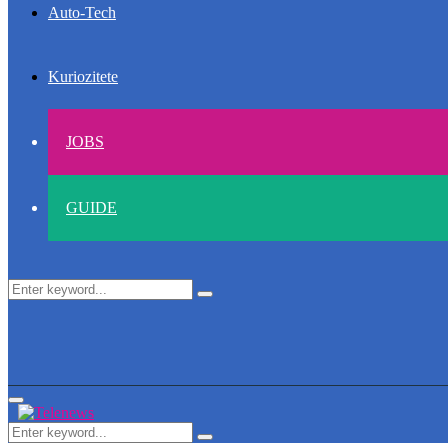
Auto-Tech
Kuriozitete
JOBS
GUIDE
Search
Search
for:
Primary
Menu
Search
Search
for: