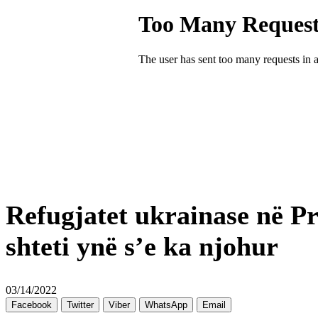
Refugjatet ukrainase në Pri
shteti ynë s’e ka njohur
03/14/2022
Facebook
Twitter
Viber
WhatsApp
Email