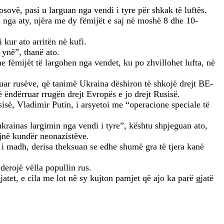
ovë, pasi u larguan nga vendi i tyre për shkak të luftës.
nga aty, njëra me dy fëmijët e saj në moshë 8 dhe 10-
kur ato arritën në kufi.
i ynë”, thanë ato.
me fëmijët të largohen nga vendet, ku po zhvillohet lufta, në
uar rusëve, që tanimë Ukraina dëshiron të shkojë drejt BE-
ë ëndërruar rrugën drejt Evropës e jo drejt Rusisë.
sisë, Vladimir Putin, i arsyetoi me “operacione speciale të
ukrainas largimin nga vendi i tyre”, kështu shpjeguan ato,
jnë kundër neonazistëve.
ë i madh, derisa theksuan se edhe shumë gra të tjera kanë
derojë vëlla popullin rus.
atet, e cila me lot në sy kujton pamjet që ajo ka parë gjatë