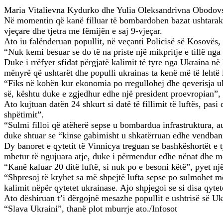
Maria Vitalievna Kydurko dhe Yulia Oleksandrivna Obodovskay
Në momentin që kanë filluar të bombardohen bazat ushtarake
vjeçare dhe tjetra me fëmijën e saj 9-vjeçar.
Ato iu falënderuan popullit, në veçanti Policisë së Kosovës,
“Nuk kemi besuar se do të na priste një mikpritje e tillë nga 
Duke i rrëfyer sfidat përgjatë kalimit të tyre nga Ukraina në
mënyrë që ushtarët dhe populli ukrainas ta kenë më të lehtë l
“Fiks në kohën kur ekonomia po rregullohej dhe qeverisja uk
së, kështu duke e zgjedhur edhe një president proevropian”, f
Ato kujtuan datën 24 shkurt si datë të fillimit të luftës, pa
shpëtimit”.
“Sulmi filloi që atëherë sepse u bombardua infrastruktura, au
duke shtuar se “kinse gabimisht u shkatërruan edhe vendbani
Dy banoret e qytetit të Vinnicya treguan se bashkëshortët e 
mbetur të ngujuara atje, duke i përmendur edhe nënat dhe mo
“Kanë kaluar 20 ditë luftë, si nuk po e besoni këtë”, pyet nj
“Shpresoj të kryhet sa më shpejtë lufta sepse po sulmohet më 
kalimit nëpër qytetet ukrainase. Ajo shpjegoi se si disa qyte
Ato dëshiruan t’i dërgojnë mesazhe popullit e ushtrisë së U
“Slava Ukraini”, thanë plot mburrje ato./Infosot