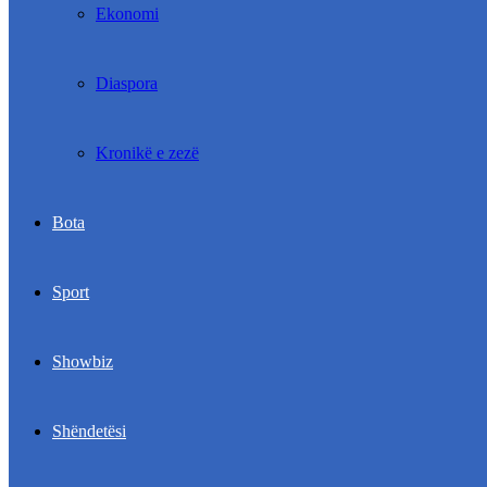
Ekonomi
Diaspora
Kronikë e zezë
Bota
Sport
Showbiz
Shëndetësi