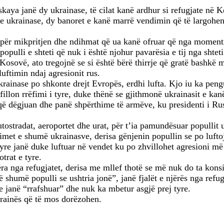
a janë dy ukrainase, të cilat kanë ardhur si refugjate në Kos
 ukrainase, dy banoret e kanë marrë vendimin që të largohen 
 për mikpritjen dhe ndihmat që ua kanë ofruar që nga momenti 
populli e shteti që nuk i është njohur pavarësia e tij nga shtet
 Kosovë, ato tregojnë se si është bërë thirrje që gratë bashkë 
uftimin ndaj agresionit rus.
rainase po shkonte drejt Evropës, erdhi lufta. Kjo iu ka peng
illon rrëfimi i tyre, duke thënë se gjithmonë ukrainasit e kan
si që dëgjuan dhe panë shpërthime të armëve, ku presidenti i Ru
tostradat, aeroportet dhe urat, për t’ia pamundësuar popullit 
met e shumë ukrainasve, derisa gënjenin popullin se po lufto
tyre janë duke luftuar në vendet ku po zhvillohet agresioni m
trat e tyre.
ëra nga refugjatet, derisa me mllef thotë se më nuk do ta konsi
shumë populli se ushtria jonë”, janë fjalët e njërës nga refugj
te janë “rrafshuar” dhe nuk ka mbetur asgjë prej tyre.
krainës që të mos dorëzohen.