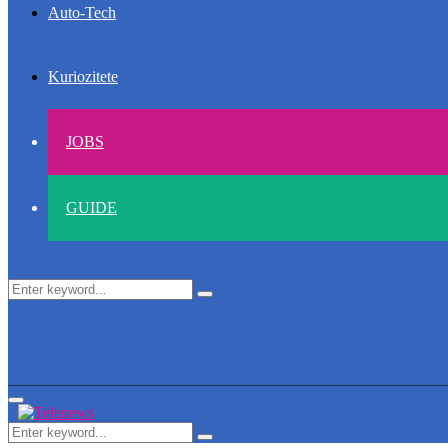
Auto-Tech
Kuriozitete
JOBS
GUIDE
Search
Search
for:
Primary
Menu
Search
Search
for: