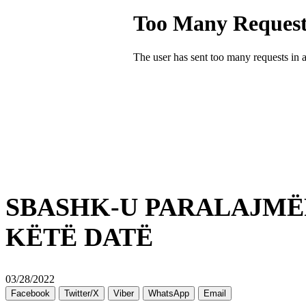
SBASHK-U PARALAJMË
KËTË DATË
03/28/2022
Facebook
Twitter/X
Viber
WhatsApp
Email