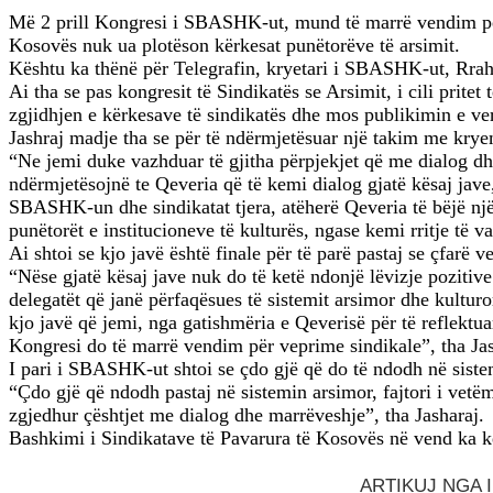
Më 2 prill Kongresi i SBASHK-ut, mund të marrë vendim për g
Kosovës nuk ua plotëson kërkesat punëtorëve të arsimit.
Kështu ka thënë për Telegrafin, kryetari i SBASHK-ut, Rra
Ai tha se pas kongresit të Sindikatës se Arsimit, i cili prite
zgjidhjen e kërkesave të sindikatës dhe mos publikimin e ver
Jashraj madje tha se për të ndërmjetësuar një takim me kryem
“Ne jemi duke vazhduar të gjitha përpjekjet që me dialog dhe
ndërmjetësojnë te Qeveria që të kemi dialog gjatë kësaj jave
SBASHK-un dhe sindikatat tjera, atëherë Qeveria të bëjë një s
punëtorët e institucioneve të kulturës, ngase kemi rritje të
Ai shtoi se kjo javë është finale për të parë pastaj se çfarë
“Nëse gjatë kësaj jave nuk do të ketë ndonjë lëvizje pozitiv
delegatët që janë përfaqësues të sistemit arsimor dhe kultu
kjo javë që jemi, nga gatishmëria e Qeverisë për të reflektua
Kongresi do të marrë vendim për veprime sindikale”, tha Jas
I pari i SBASHK-ut shtoi se çdo gjë që do të ndodh në sistemi
“Çdo gjë që ndodh pastaj në sistemin arsimor, fajtori i vetë
zgjedhur çështjet me dialog dhe marrëveshje”, tha Jasharaj.
Bashkimi i Sindikatave të Pavarura të Kosovës në vend ka kër