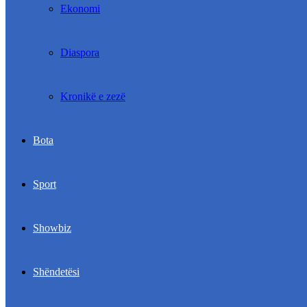
Ekonomi
Diaspora
Kronikë e zezë
Bota
Sport
Showbiz
Shëndetësi