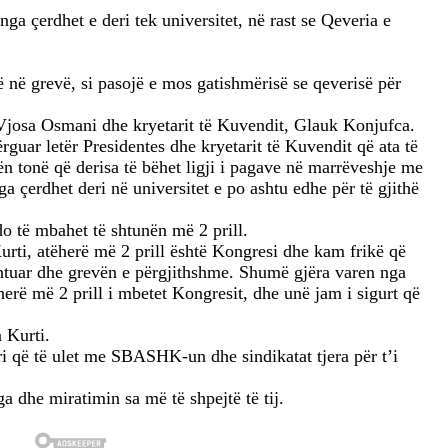
a çerdhet e deri tek universitet, në rast se Qeveria e
ojë në grevë, si pasojë e mos gatishmërisë se qeverisë për
s Vjosa Osmani dhe kryetarit të Kuvendit, Glauk Konjufca.
guar letër Presidentes dhe kryetarit të Kuvendit që ata të
ën tonë që derisa të bëhet ligji i pagave në marrëveshje me
a çerdhet deri në universitet e po ashtu edhe për të gjithë
do të mbahet të shtunën më 2 prill.
Kurti, atëherë më 2 prill është Kongresi dhe kam frikë që
shtuar dhe grevën e përgjithshme. Shumë gjëra varen nga
herë më 2 prill i mbetet Kongresit, dhe unë jam i sigurt që
 Kurti.
ri që të ulet me SBASHK-un dhe sindikatat tjera për t’i
a dhe miratimin sa më të shpejtë të tij.