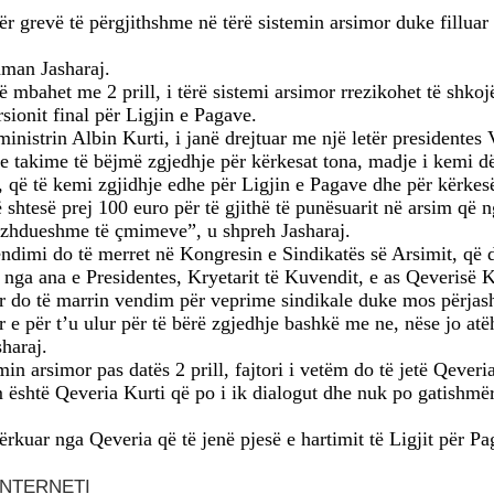
revë të përgjithshme në tërë sistemin arsimor duke filluar ng
hman Jasharaj.
t të mbahet me 2 prill, i tërë sistemi arsimor rrezikohet të shk
sionit final për Ligjin e Pagave.
inistrin Albin Kurti, i janë drejtuar me një letër presidente
 takime të bëjmë zgjedhje për kërkesat tona, madje i kemi dër
, që të kemi zgjidhje edhe për Ligjin e Pagave dhe për kërkes
htesë prej 100 euro për të gjithë të punësuarit në arsim që ng
 vazhdueshme të çmimeve”, u shpreh Jasharaj.
 vendimi do të merret në Kongresin e Sindikatës së Arsimit, që 
e nga ana e Presidentes, Kryetarit të Kuvendit, e as Qeverisë 
ror do të marrin vendim për veprime sindikale duke mos përja
r e për t’u ulur për të bërë zgjedhje bashkë me ne, nëse jo atë
haraj.
n arsimor pas datës 2 prill, fajtori i vetëm do të jetë Qeveria
m është Qeveria Kurti që po i ik dialogut dhe nuk po gatishmë
kuar nga Qeveria që të jenë pjesë e hartimit të Ligjit për Pag